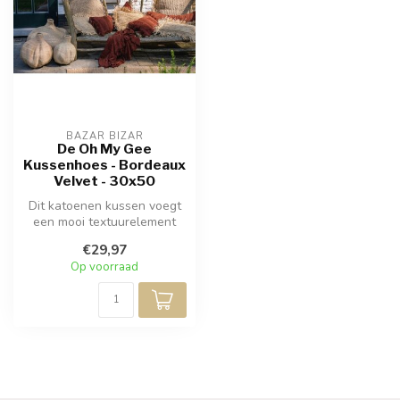
BAZAR BIZAR
De Oh My Gee
Kussenhoes - Bordeaux
Velvet - 30x50
Dit katoenen kussen voegt
een mooi textuurelement
toe aan uw stoffering. Een
€29,97
onm...
Op voorraad