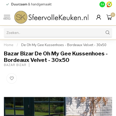
Duurzaam
& handgemaakt
Gratis
verz
9.4
0
MENU
Home
/
De Oh My Gee Kussenhoes - Bordeaux Velvet - 30x50
Bazar Bizar De Oh My Gee Kussenhoes -
Bordeaux Velvet - 30x50
BAZAR BIZAR