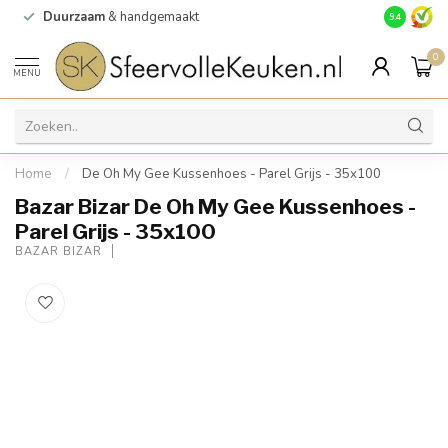
Duurzaam
& handgemaakt
Gratis
verz
9.4
0
MENU
Home
/
De Oh My Gee Kussenhoes - Parel Grijs - 35x100
Bazar Bizar De Oh My Gee Kussenhoes -
Parel Grijs - 35x100
BAZAR BIZAR