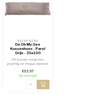
BAZAR BIZAR
De Oh My Gee
Kussenhoes - Parel
Grijs - 35x100
Dit kussen voegt een
prachtig en chique element
van textuur toe aan uw
€53,97
zachte in...
Op voorraad