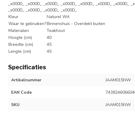
_x000D_ _x000D_ _x000D_ _x000D_ _x000D_ _x000D_ _x000D_ _
_x000D_ _x000D_ _x000D_ _x000D_
Kleur
Naturel Wit
Waar te gebruiken?
Binnenshuis - Overdekt buiten
Materialen
Teakhout
Hoogte (cm)
40
Breedte (cm)
45
Lengte (cm)
45
Specificaties
Artikelnummer
JAAM015NW
EAN Code
743824606604
SKU
JAAM015NW