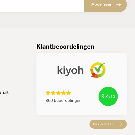
Abonneer
Klantbeoordelingen
en.nl
9.4
/10
960 beoordelingen
Bekijk meer