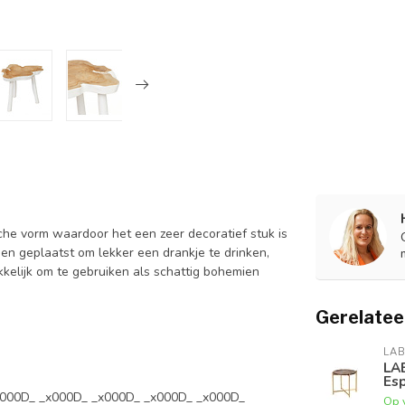
sche vorm waardoor het een zeer decoratief stuk is
den geplaatst om lekker een drankje te drinken,
kkelijk om te gebruiken als schattig bohemien
Gerelatee
LAB
LAB
Es
x000D_ _x000D_ _x000D_ _x000D_ _x000D_
Op 