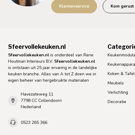
Klantenservice
Kom gerust 
Sfeervollekeuken.nl
Categori
Sfeervollekeuken.nl
is onderdeel van Rene
Keukenmodul
Houtman Interieurs B.V.
Sfeervollekeuken.nl
Keukenappara
is ontstaan uit 25 jaar ervaring in de landelijke
Koken & Tafe
keuken branche. Alles van A tot Z doen we in
eigen beheer van hergebruikte materialen
Meubels
Verlichting
Havezateweg 11
7798 CC Collendoorn
Decoratie
Nederland
0523 265 366