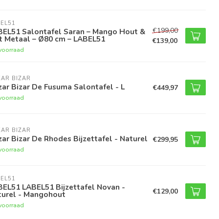
EL51
€199,00
BEL51 Salontafel Saran – Mango Hout &
t Metaal – Ø80 cm – LABEL51
€139,00
voorraad
AR BIZAR
ar Bizar De Fusuma Salontafel - L
€449,97
voorraad
AR BIZAR
ar Bizar De Rhodes Bijzettafel - Naturel
€299,95
voorraad
EL51
EL51 LABEL51 Bijzettafel Novan -
€129,00
turel - Mangohout
voorraad