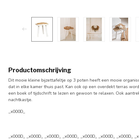
Productomschrijving
Dit mooie kleine bijzettafeltje op 3 poten heeft een mooie organi
dat in elke kamer thuis past. Kan ook op een overdekt terras wor
een boek of tijdschrift te lezen en gewoon te relaxen. Ook aantre
nachtkastje.
_x000D_
_x000D_ _x000D_ _x000D_ _x000D_ _x000D_ _x000D_ _x000D_ _