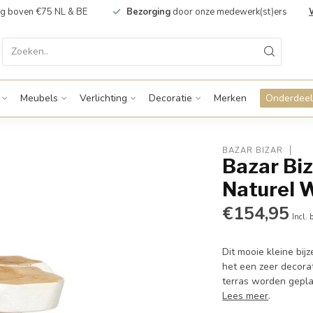
g boven €75 NL & BE
Bezorging
door onze medewerk(st)ers
Meubels
Verlichting
Decoratie
Merken
Onderdeel
BAZAR BIZAR
Bazar Biz
Naturel 
€154,95
Incl. 
Dit mooie kleine bi
het een zeer decorat
terras worden geplaa
Lees meer
.