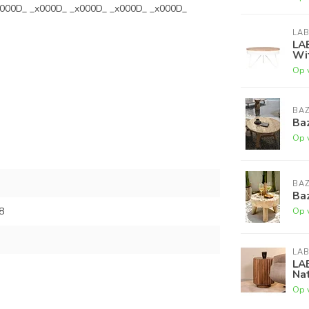
x000D_ _x000D_ _x000D_ _x000D_ _x000D_
LAB
LA
Wi
Op 
BAZ
Baz
Op 
BAZ
Baz
8
Op 
LAB
LAB
Na
Op 