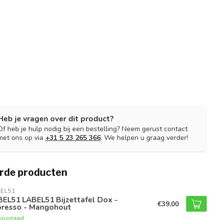
Heb je vragen over dit product?
Of heb je hulp nodig bij een bestelling? Neem gerust contact
met ons op via
+31 5 23 265 366
. We helpen u graag verder!
rde producten
EL51
EL51 LABEL51 Bijzettafel Dox -
€39,00
presso - Mangohout
voorraad