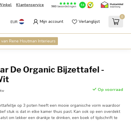
Winkel
Klantenservice
9.4
960
beoordelingen
0
Mijn account
Verlanglijst
EUR
 van Rene Houtman Interieurs
ar De Organic Bijzettafel -
Wit
Op voorraad
btw
jzettafeltje op 3 poten heeft een mooie organische vorm waardoor
ief stuk is dat in elke kamer thuis past. Kan ook op een overdekt
tst om lekker een drankje te drinken, een boek of tijdschrift te