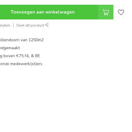
Toevoegen aan winkelwagen
lijken
Deel dit product
ollendoorn van 1250m2
ndgemaakt
g boven €75 NL & BE
 onze medewerk(st)ers