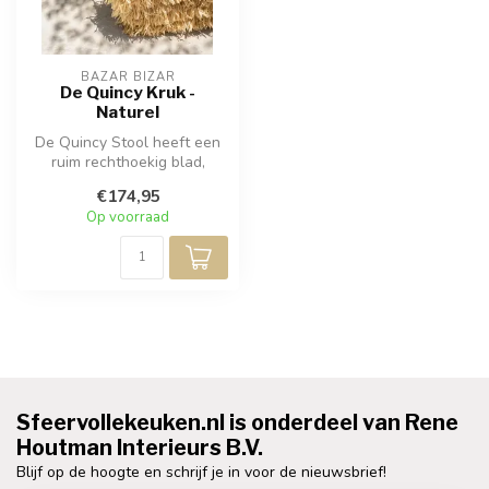
BAZAR BIZAR
De Quincy Kruk -
Naturel
De Quincy Stool heeft een
ruim rechthoekig blad,
ontworpen met vorm en
€174,95
functie i...
Op voorraad
Sfeervollekeuken.nl is onderdeel van Rene
Houtman Interieurs B.V.
Blijf op de hoogte en schrijf je in voor de nieuwsbrief!