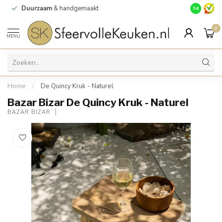
Duurzaam
& handgemaakt
Gratis
verz
9.4
0
MENU
Home
/
De Quincy Kruk - Naturel
Bazar Bizar De Quincy Kruk - Naturel
BAZAR BIZAR