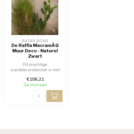
BAZAR BIZAR
De Raffia MacramÃ©
Muur Deco - Naturel
Zwart
Dit prachtige
wanddecoratiestuk is met
de hand gemaakt van zwart
€106,21
katoenen macram...
Op voorraad