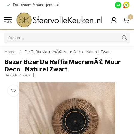
Duurzaam
& handgemaakt
Gratis
verz
9.4
0
MENU
Home
/
De Raffia MacramÃ© Muur Deco - Naturel Zwart
Bazar Bizar De Raffia MacramÃ© Muur
Deco - Naturel Zwart
BAZAR BIZAR