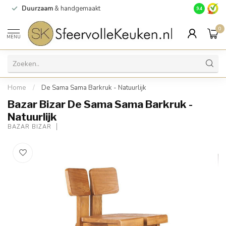
Duurzaam
& handgemaakt
Gratis
verz
9.4
0
MENU
Home
/
De Sama Sama Barkruk - Natuurlijk
Bazar Bizar De Sama Sama Barkruk -
Natuurlijk
BAZAR BIZAR