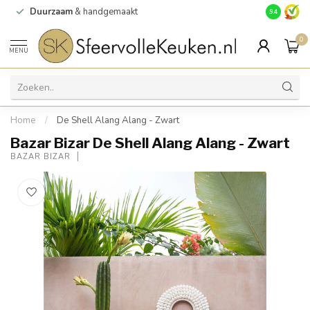
Duurzaam
& handgemaakt
Gratis
verz
9.4
0
MENU
Home
/
De Shell Alang Alang - Zwart
Bazar Bizar De Shell Alang Alang - Zwart
BAZAR BIZAR