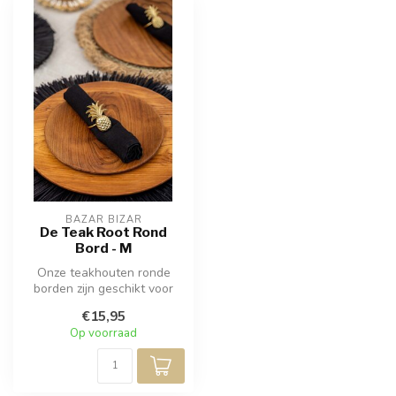
BAZAR BIZAR
De Teak Root Rond
Bord - M
Onze teakhouten ronde
borden zijn geschikt voor
gebruik als onderzetter,
€15,95
bord, s...
Op voorraad