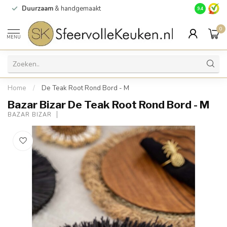
Duurzaam
& handgemaakt
Gratis
verz
9.4
0
MENU
Home
/
De Teak Root Rond Bord - M
Bazar Bizar De Teak Root Rond Bord - M
BAZAR BIZAR