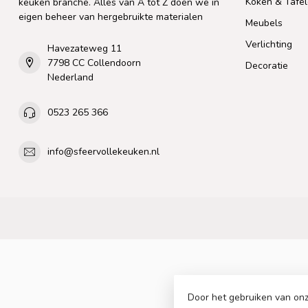
Koken & Tafe
keuken branche. Alles van A tot Z doen we in
eigen beheer van hergebruikte materialen
Meubels
Verlichting
Havezateweg 11
7798 CC Collendoorn
Decoratie
Nederland
0523 265 366
info@sfeervollekeuken.nl
Door het gebruiken van onz
© Copyright