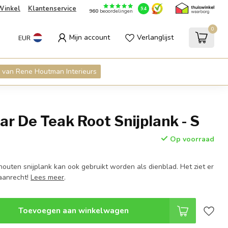
Winkel
Klantenservice
9.4
960
beoordelingen
0
Mijn account
Verlanglijst
EUR
 van Rene Houtman Interieurs
ar De Teak Root Snijplank - S
Op voorraad
outen snijplank kan ook gebruikt worden als dienblad. Het ziet er
 aanrecht!
Lees meer
.
Toevoegen aan winkelwagen