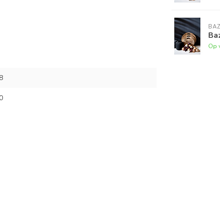
BAZ
Baz
Op 
8
0