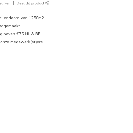
lijken
Deel dit product
ollendoorn van 1250m2
ndgemaakt
g boven €75 NL & BE
 onze medewerk(st)ers