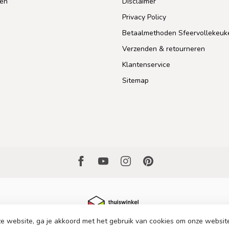
len
Disclaimer
Privacy Policy
Betaalmethoden Sfeervollekeuk
Verzenden & retourneren
Klantenservice
Sitemap
e website, ga je akkoord met het gebruik van cookies om onze websit
 2026 Sfeervollekeuken.nl
- Powered by
Lightspeed
-
Lightspeed design
by
D