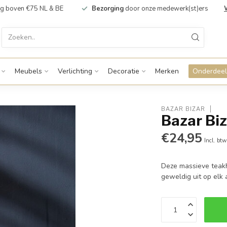
g boven €75 NL & BE
Bezorging
door onze medewerk(st)ers
Meubels
Verlichting
Decoratie
Merken
Onderdeel
BAZAR BIZAR
Bazar Biz
€24,95
Incl. btw
Deze massieve teakh
geweldig uit op elk