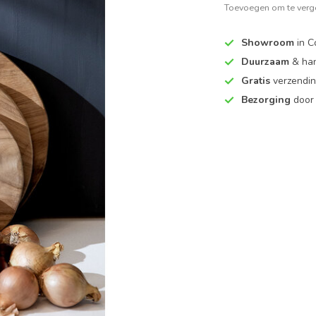
Toevoegen om te verge
Showroom
in C
Duurzaam
& ha
Gratis
verzendin
Bezorging
door