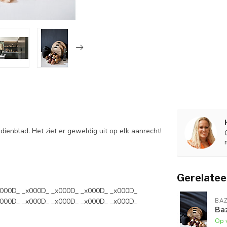
ienblad. Het ziet er geweldig uit op elk aanrecht!
Gerelatee
x000D_ _x000D_ _x000D_ _x000D_ _x000D_
x000D_ _x000D_ _x000D_ _x000D_ _x000D_
BAZ
Baz
Op 