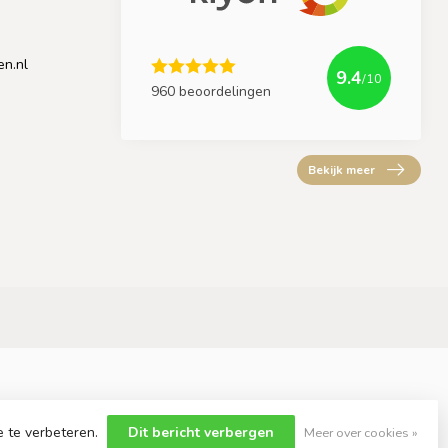
en.nl
9.4
/10
960 beoordelingen
Bekijk meer
e te verbeteren.
Dit bericht verbergen
Meer over cookies »
yvelopment