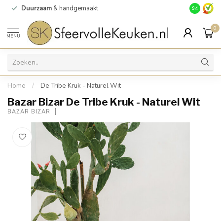
Duurzaam
& handgemaakt
Gratis
verz
9.4
0
MENU
Home
/
De Tribe Kruk - Naturel Wit
Bazar Bizar De Tribe Kruk - Naturel Wit
BAZAR BIZAR