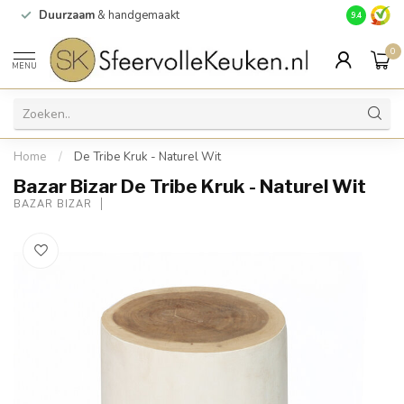
Duurzaam
& handgemaakt
Gratis
verz
9.4
0
MENU
Home
/
De Tribe Kruk - Naturel Wit
Bazar Bizar De Tribe Kruk - Naturel Wit
BAZAR BIZAR