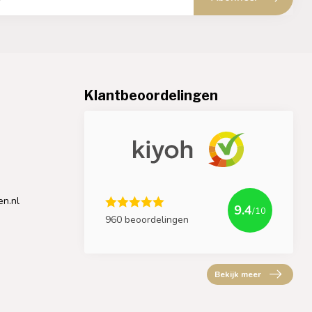
Klantbeoordelingen
en.nl
9.4
/10
960 beoordelingen
Bekijk meer