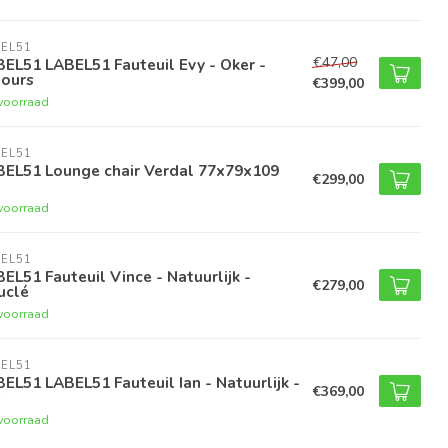
EL51
€47,00
EL51 LABEL51 Fauteuil Evy - Oker -
lours
€399,00
voorraad
EL51
BEL51 Lounge chair Verdal 77x79x109
€299,00
voorraad
EL51
EL51 Fauteuil Vince - Natuurlijk -
€279,00
uclé
voorraad
EL51
EL51 LABEL51 Fauteuil Ian - Natuurlijk -
€369,00
s
voorraad