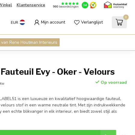
Winkel
Klantenservice
9.4
960
beoordelingen
0
Mijn account
Verlanglijst
EUR
 van Rene Houtman Interieurs
auteuil Evy - Oker - Velours
Op voorraad
btw
 LABEL51 is een luxueuze en kwalitatief hoogwaardige fauteuil,
velours stof in een warme neutrale tint. Met zijn indrukwekkende
een echte blikvanger in elk interieur, en biedt zowel stijl als