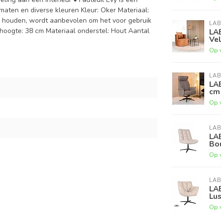
ormaten en diverse kleuren Kleur: Oker Materiaal:
e houden, wordt aanbevolen om het voor gebruik
LAB
thoogte: 38 cm Materiaal onderstel: Hout Aantal
LAB
Ve
Op 
LAB
LA
cm
Op 
LAB
LAB
Bo
Op 
LAB
LAB
Lu
Op 