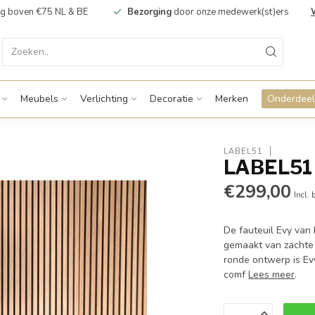
g boven €75 NL & BE
Bezorging
door onze medewerk(st)ers
Meubels
Verlichting
Decoratie
Merken
Onderdeel
LABEL51
LABEL51 F
€299,00
Incl. 
De fauteuil Evy van
gemaakt van zachte 
ronde ontwerp is Evy 
comf
Lees meer
.