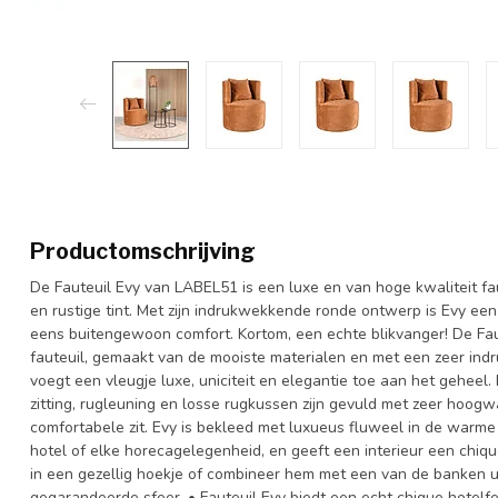
Productomschrijving
De Fauteuil Evy van LABEL51 is een luxe en van hoge kwaliteit fa
en rustige tint. Met zijn indrukwekkende ronde ontwerp is Evy een 
eens buitengewoon comfort. Kortom, een echte blikvanger! De Fa
fauteuil, gemaakt van de mooiste materialen en met een zeer ind
voegt een vleugje luxe, uniciteit en elegantie toe aan het geheel.
zitting, rugleuning en losse rugkussen zijn gevuld met zeer hoogwa
comfortabele zit. Evy is bekleed met luxueus fluweel in de warme r
hotel of elke horecagelegenheid, en geeft een interieur een chiqu
in een gezellig hoekje of combineer hem met een van de banken u
gegarandeerde sfeer. • Fauteuil Evy biedt een echt chique hotelfee