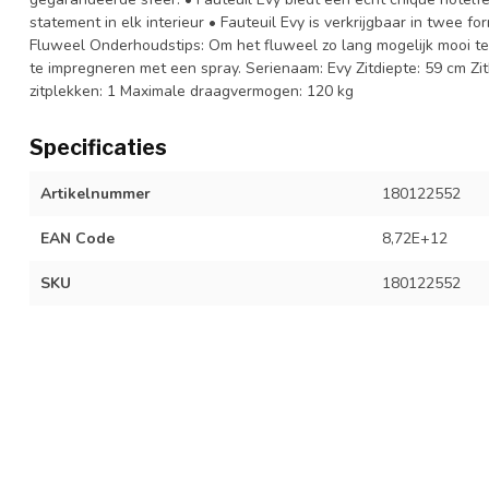
statement in elk interieur • Fauteuil Evy is verkrijgbaar in twee f
Fluweel Onderhoudstips: Om het fluweel zo lang mogelijk mooi t
te impregneren met een spray. Serienaam: Evy Zitdiepte: 59 cm Zi
zitplekken: 1 Maximale draagvermogen: 120 kg
Specificaties
Artikelnummer
180122552
EAN Code
8,72E+12
SKU
180122552