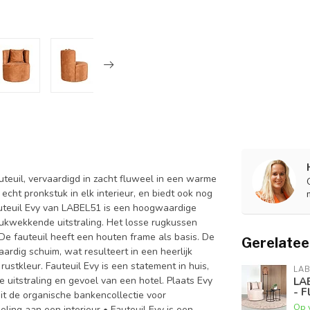
uteuil, vervaardigd in zacht fluweel in een warme
echt pronkstuk in elk interieur, en biedt ook nog
uteuil Evy van LABEL51 is een hoogwaardige
rukwekkende uitstraling. Het losse rugkussen
 De fauteuil heeft een houten frame als basis. De
Gerelatee
ardig schuim, wat resulteert in een heerlijk
ustkleur. Fauteuil Evy is een statement in huis,
LAB
e uitstraling en gevoel van een hotel. Plaats Evy
LAB
- F
it de organische bankencollectie voor
Op 
ling aan een interieur • Fauteuil Evy is een