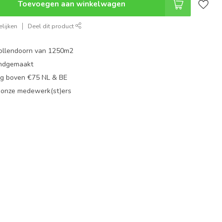
Toevoegen aan winkelwagen
lijken
Deel dit product
ollendoorn van 1250m2
ndgemaakt
g boven €75 NL & BE
 onze medewerk(st)ers