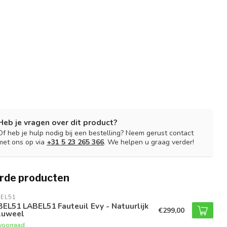
Heb je vragen over dit product?
Of heb je hulp nodig bij een bestelling? Neem gerust contact
met ons op via
+31 5 23 265 366
. We helpen u graag verder!
rde producten
EL51
EL51 LABEL51 Fauteuil Evy - Natuurlijk
€299,00
luweel
voorraad