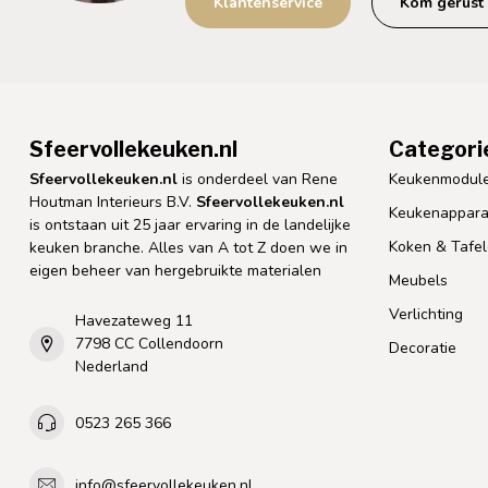
Klantenservice
Kom gerust 
Sfeervollekeuken.nl
Categori
Sfeervollekeuken.nl
is onderdeel van Rene
Keukenmodul
Houtman Interieurs B.V.
Sfeervollekeuken.nl
Keukenappara
is ontstaan uit 25 jaar ervaring in de landelijke
Koken & Tafe
keuken branche. Alles van A tot Z doen we in
eigen beheer van hergebruikte materialen
Meubels
Verlichting
Havezateweg 11
7798 CC Collendoorn
Decoratie
Nederland
0523 265 366
info@sfeervollekeuken.nl