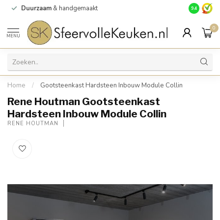
Duurzaam
& handgemaakt
Gratis
verz
9.4
0
MENU
Home
/
Gootsteenkast Hardsteen Inbouw Module Collin
Rene Houtman Gootsteenkast
Hardsteen Inbouw Module Collin
RENE HOUTMAN