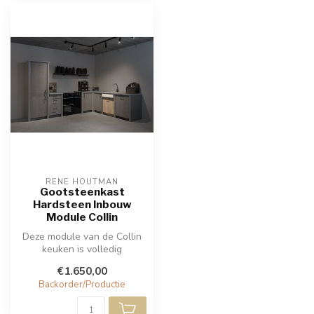
RENE HOUTMAN
Gootsteenkast
Hardsteen Inbouw
Module Collin
Deze module van de Collin
keuken is volledig
tussenbouw en kan alleen
€1.650,00
tussen 2 m...
Backorder/Productie