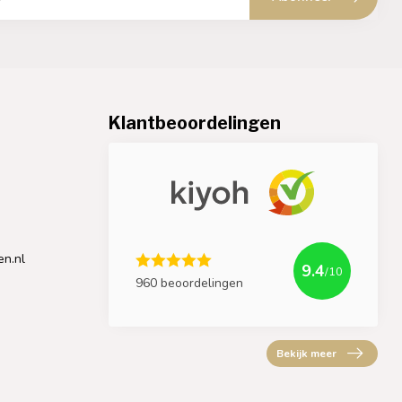
Klantbeoordelingen
en.nl
9.4
/10
960 beoordelingen
Bekijk meer