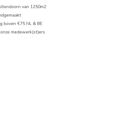
ollendoorn van 1250m2
ndgemaakt
g boven €75 NL & BE
 onze medewerk(st)ers