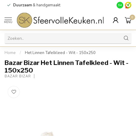
Duurzaam
& handgemaakt
Gratis
verz
9.4
0
MENU
Home
/
Het Linnen Tafelkleed - Wit - 150x250
Bazar Bizar Het Linnen Tafelkleed - Wit -
150x250
BAZAR BIZAR