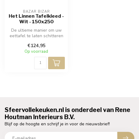
BAZAR BIZAR
Het Linnen Tafelkleed -
Wit - 150x250
De ultieme manier om uw
eettafel te laten schitteren
is door toevoeging van
€124,95
luxe...
Op voorraad
Sfeervollekeuken.nl is onderdeel van Rene
Houtman Interieurs B.V.
Blijf op de hoogte en schrijf je in voor de nieuwsbrief!