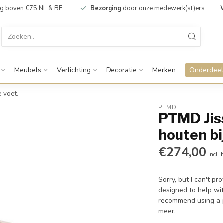
g boven €75 NL & BE
Bezorging
door onze medewerk(st)ers
Meubels
Verlichting
Decoratie
Merken
Onderdeel
e voet.
PTMD
PTMD Jiss
houten bi
€274,00
Incl. 
Sorry, but I can't pr
designed to help wit
recommend using a p
meer
.