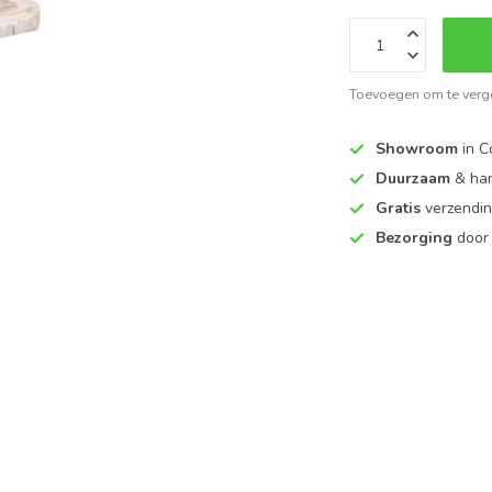
Toevoegen om te verge
Showroom
in C
Duurzaam
& ha
Gratis
verzendin
Bezorging
door