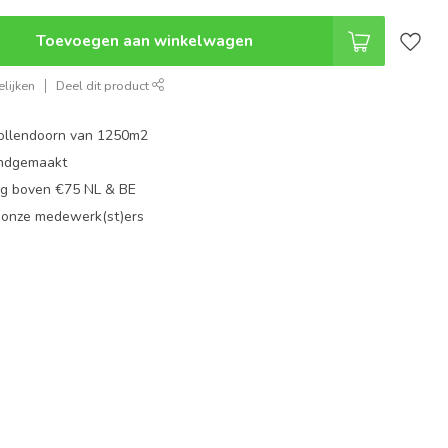
Toevoegen aan winkelwagen
lijken
Deel dit product
ollendoorn van 1250m2
ndgemaakt
g boven €75 NL & BE
 onze medewerk(st)ers