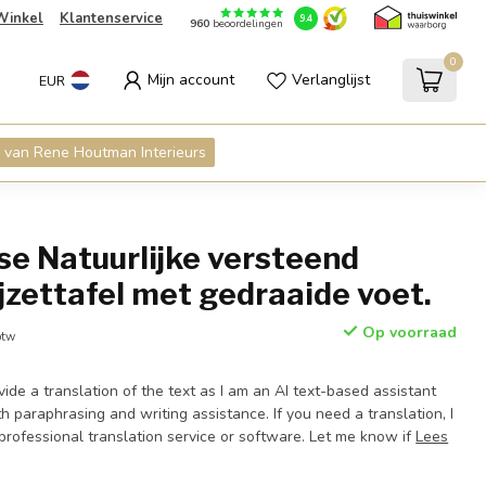
Winkel
Klantenservice
9.4
960
beoordelingen
0
Mijn account
Verlanglijst
EUR
 van Rene Houtman Interieurs
e Natuurlijke versteend
jzettafel met gedraaide voet.
Op voorraad
btw
ovide a translation of the text as I am an AI text-based assistant
h paraphrasing and writing assistance. If you need a translation, I
rofessional translation service or software. Let me know if
Lees