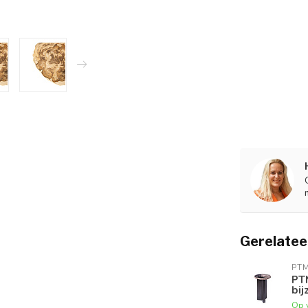
Gerelatee
PT
PT
bij
Op 