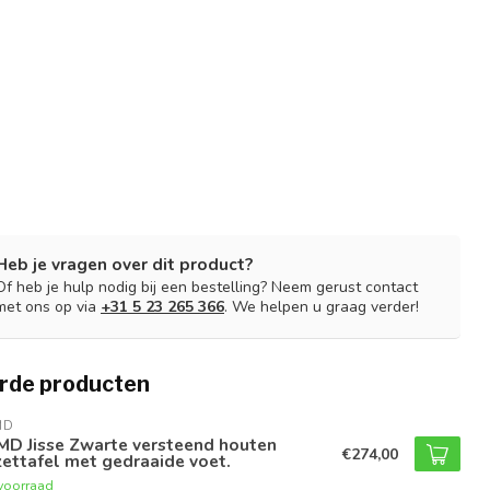
Heb je vragen over dit product?
Of heb je hulp nodig bij een bestelling? Neem gerust contact
met ons op via
+31 5 23 265 366
. We helpen u graag verder!
rde producten
MD
MD Jisse Zwarte versteend houten
€274,00
zettafel met gedraaide voet.
voorraad