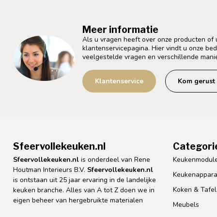
Meer informatie
Als u vragen heeft over onze producten of
klantenservicepagina. Hier vindt u onze be
veelgestelde vragen en verschillende mani
Klantenservice
Kom gerust 
Sfeervollekeuken.nl
Categori
Sfeervollekeuken.nl
is onderdeel van Rene
Keukenmodul
Houtman Interieurs B.V.
Sfeervollekeuken.nl
Keukenappara
is ontstaan uit 25 jaar ervaring in de landelijke
Koken & Tafe
keuken branche. Alles van A tot Z doen we in
eigen beheer van hergebruikte materialen
Meubels