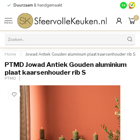
Duurzaam
& handgemaakt
Gratis
verz
9.4
0
MENU
Home
/
Jowad Antiek Gouden aluminium plaat kaarsenhouder rib S
PTMD Jowad Antiek Gouden aluminium
plaat kaarsenhouder rib S
PTMD