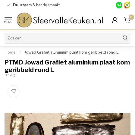
Duurzaam
& handgemaakt
Gratis
verz
9.4
0
MENU
Home
/
Jowad Grafiet aluminium plaat kom geribbeld rond L
PTMD Jowad Grafiet aluminium plaat kom
geribbeld rond L
PTMD