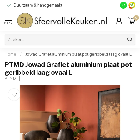
Duurzaam
& handgemaakt
Gratis
verz
9.4
0
MENU
Home
/
Jowad Grafiet aluminium plaat pot geribbeld laag ovaal L
PTMD Jowad Grafiet aluminium plaat pot
geribbeld laag ovaal L
PTMD