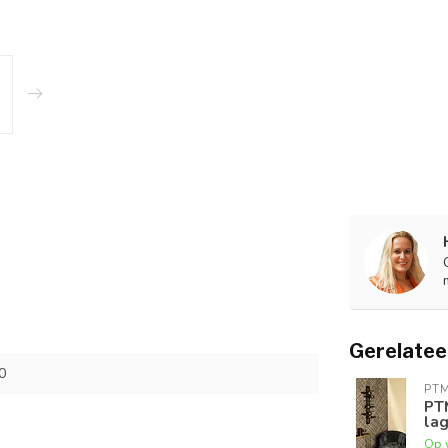
Gerelatee
0
PT
PT
la
Op 