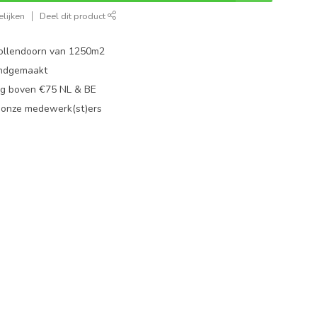
lijken
Deel dit product
ollendoorn van 1250m2
ndgemaakt
g boven €75 NL & BE
 onze medewerk(st)ers