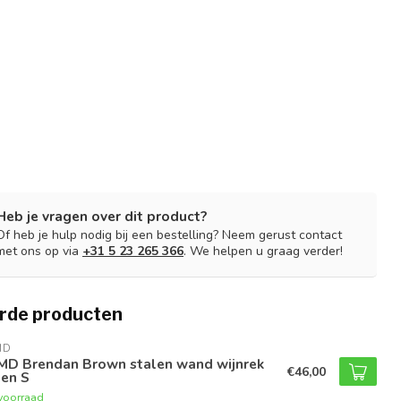
Heb je vragen over dit product?
Of heb je hulp nodig bij een bestelling? Neem gerust contact
met ons op via
+31 5 23 265 366
. We helpen u graag verder!
rde producten
MD
MD Brendan Brown stalen wand wijnrek
€46,00
gen S
voorraad