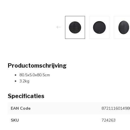
Productomschrijving
80.5x5.0x80.5cm
3.2kg
Specificaties
EAN Code
872111601498
SKU
724263