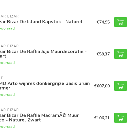
AR BIZAR
ar Bizar De Island Kapstok - Naturel
€74,95
voorraad
AR BIZAR
ar Bizar De Raffia Juju Muurdecoratie -
€59,37
art
voorraad
MD
D Arto wijnrek donkergrijze basis bruin
€607,00
rmer
voorraad
AR BIZAR
zar Bizar De Raffia MacramÃ© Muur
€106,21
o - Naturel Zwart
voorraad