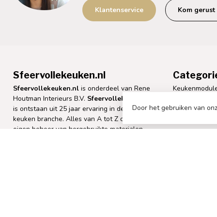
Klantenservice
Kom gerust 
Sfeervollekeuken.nl
Categori
Sfeervollekeuken.nl
is onderdeel van Rene
Keukenmodul
Houtman Interieurs B.V.
Sfeervollekeuken.nl
Keukenappara
Door het gebruiken van onz
is ontstaan uit 25 jaar ervaring in de landelijke
Koken & Tafe
keuken branche. Alles van A tot Z doen we in
eigen beheer van hergebruikte materialen
Meubels
Verlichting
Havezateweg 11
7798 CC Collendoorn
Decoratie
Nederland
0523 265 366