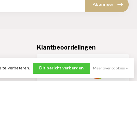
Abonneer
Klantbeoordelingen
e te verbeteren.
Dit bericht verbergen
Meer over cookies »
en.nl
9.4
/10
960 beoordelingen
Bekijk meer