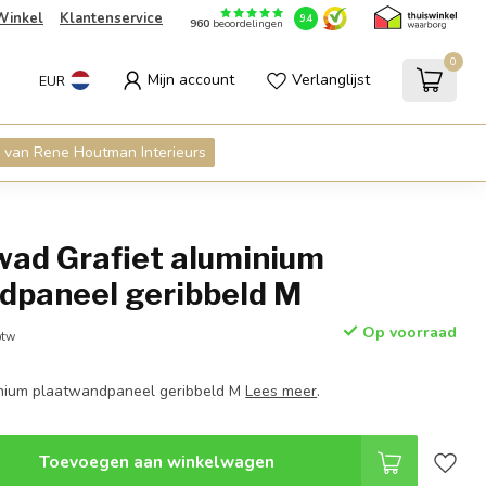
Winkel
Klantenservice
9.4
960
beoordelingen
0
Mijn account
Verlanglijst
EUR
 van Rene Houtman Interieurs
ad Grafiet aluminium
dpaneel geribbeld M
Op voorraad
btw
inium plaatwandpaneel geribbeld M
Lees meer
.
Toevoegen aan winkelwagen