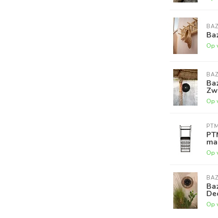
BAZ
Baz
Op 
BAZ
Baz
Zw
Op 
PT
PTM
ma
Op 
BAZ
Ba
Dec
Op 