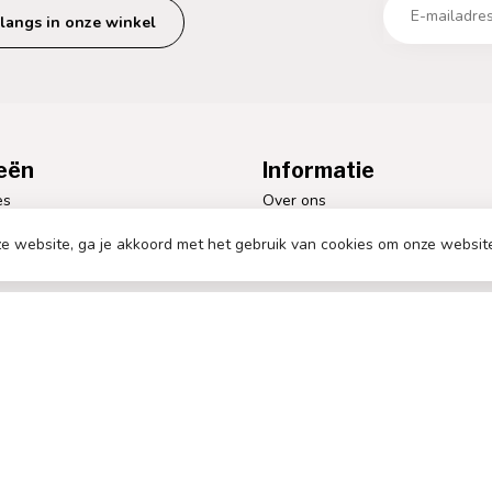
langs in onze winkel
eën
Informatie
es
Over ons
tuur
Algemene voorwaarden
e website, ga je akkoord met het gebruik van cookies om onze websit
len
Disclaimer
Privacy Policy
Betaalmethoden Sfeervollekeuk
Verzenden & retourneren
Klantenservice
Sitemap