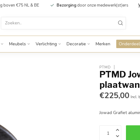
g boven €75 NL & BE
Bezorging
door onze medewerk(st)ers
Meubels
Verlichting
Decoratie
Merken
Onderdeel
PTMD
PTMD Jow
plaatwan
€225,00
Incl. 
Jowad Grafiet alum