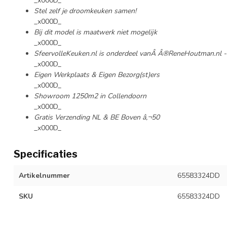
_x000D_
Stel zelf je droomkeuken samen!
_x000D_
Bij dit model is maatwerk niet mogelijk
_x000D_
SfeervolleKeuken.nl is onderdeel vanÂ
Â®ReneHoutman.nl - a
_x000D_
Eigen Werkplaats & Eigen Bezorg(st)ers
_x000D_
Showroom 1250m2 in Collendoorn
_x000D_
Gratis Verzending NL & BE Boven â‚¬50
_x000D_
Specificaties
Artikelnummer
65583324DD
SKU
65583324DD