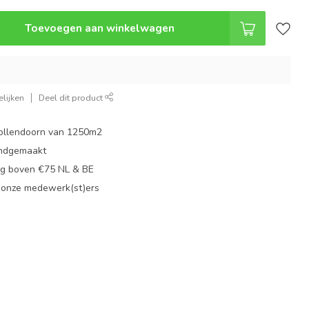
Toevoegen aan winkelwagen
lijken
Deel dit product
ollendoorn van 1250m2
ndgemaakt
g boven €75 NL & BE
 onze medewerk(st)ers