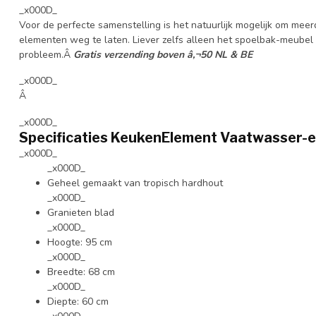
_x000D_
Voor de perfecte samenstelling is het natuurlijk mogelijk om meer
elementen weg te laten. Liever zelfs alleen het spoelbak-meubel i
probleem.Â
Gratis verzending boven â‚¬50 NL & BE
_x000D_
Â
_x000D_
Specificaties KeukenElement Vaatwasser-e
_x000D_
_x000D_
Geheel gemaakt van tropisch hardhout
_x000D_
Granieten blad
_x000D_
Hoogte: 95 cm
_x000D_
Breedte: 68 cm
_x000D_
Diepte: 60 cm