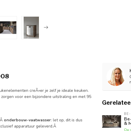
008
ukenelementen creÃ«er je zelf je ideale keuken.
 zorgen voor een bijzondere uitstraling en met 95
Gerelatee
BE-
Be
gÂ
onderbouw-vaatwasser
: let op, dit is dus
& 
clusief apparatuur geleverd.Â
Op 