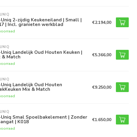
UNIQ
Uniq 2-zijdig Keukeneiland | Small |
€2.194,00
7 | Incl. granieten werkblad
voorraad
UNIQ
Uniq Landelijk Oud Houten Keuken |
€5.366,00
x & Match
voorraad
UNIQ
-Uniq Landelijk Oud Houten
€9.250,00
ekKeuken Mix & Match
voorraad
UNIQ
-Uniq Smal Spoelbakelement | Zonder
€1.650,00
angat | K018
voorraad