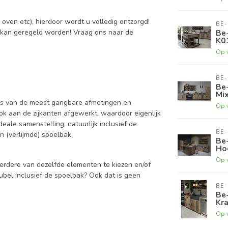
ven etc), hierdoor wordt u volledig ontzorgd!
BE-
 kan geregeld worden! Vraag ons naar de
Be-
K01
Op 
BE-
Be-
Mi
is van de meest gangbare afmetingen en
Op 
ok aan de zijkanten afgewerkt, waardoor eigenlijk
eale samenstelling, natuurlijk inclusief de
BE-
n (verlijmde) spoelbak.
Be
Ho
Op 
eerdere van dezelfde elementen te kiezen en/of
ubel inclusief de spoelbak? Ook dat is geen
BE-
Be
Kra
Op 