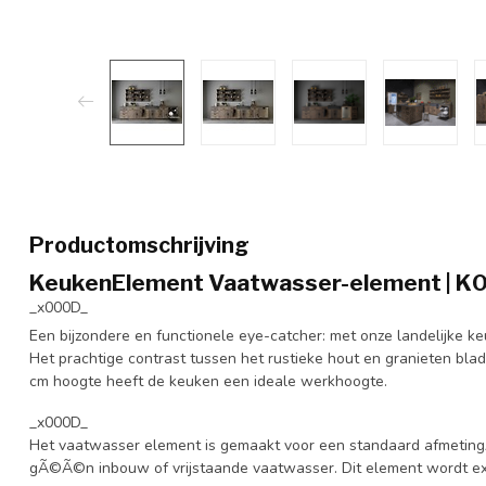
Productomschrijving
KeukenElement Vaatwasser-element | K
_x000D_
Een bijzondere en functionele eye-catcher: met onze landelijke ke
Het prachtige contrast tussen het rustieke hout en granieten blad
cm hoogte heeft de keuken een ideale werkhoogte.
_x000D_
Het vaatwasser element is gemaakt voor een standaard afmetin
gÃ©Ã©n inbouw of vrijstaande vaatwasser. Dit element wordt ex