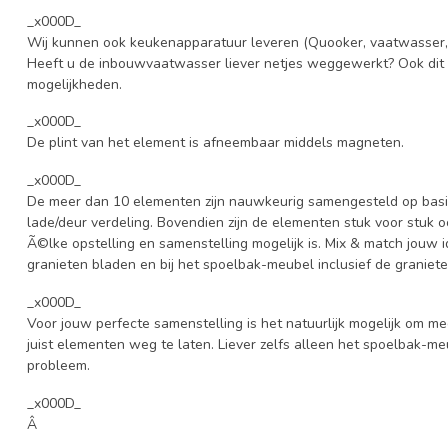
_x000D_
Wij kunnen ook keukenapparatuur leveren (Quooker, vaatwasser, o
Heeft u de inbouwvaatwasser liever netjes weggewerkt? Ook dit
mogelijkheden.
_x000D_
De plint van het element is afneembaar middels magneten.
_x000D_
De meer dan 10 elementen zijn nauwkeurig samengesteld op bas
lade/deur verdeling. Bovendien zijn de elementen stuk voor stuk o
Ã©lke opstelling en samenstelling mogelijk is. Mix & match jouw id
granieten bladen en bij het spoelbak-meubel inclusief de graniete
_x000D_
Voor jouw perfecte samenstelling is het natuurlijk mogelijk om m
juist elementen weg te laten. Liever zelfs alleen het spoelbak-me
probleem.
_x000D_
Â