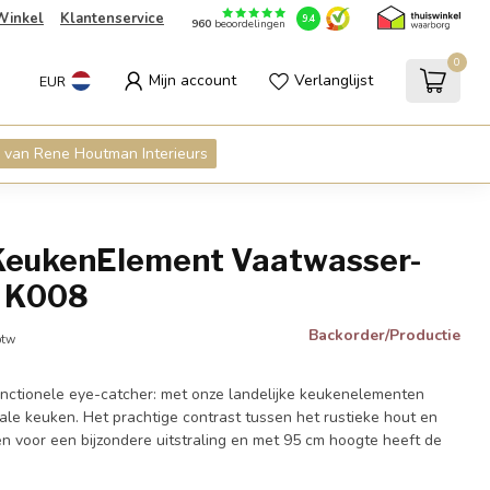
Winkel
Klantenservice
9.4
960
beoordelingen
0
Mijn account
Verlanglijst
EUR
 van Rene Houtman Interieurs
KeukenElement Vaatwasser-
| K008
Backorder/Productie
btw
unctionele eye-catcher: met onze landelijke keukenelementen
deale keuken. Het prachtige contrast tussen het rustieke hout en
en voor een bijzondere uitstraling en met 95 cm hoogte heeft de
.