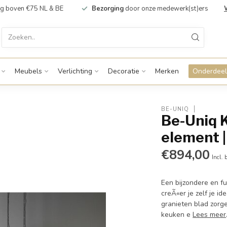
g boven €75 NL & BE
Bezorging
door onze medewerk(st)ers
Meubels
Verlichting
Decoratie
Merken
Onderdeel
BE-UNIQ
Be-Uniq 
element 
€894,00
Incl. 
Een bijzondere en f
creÃ«er je zelf je i
granieten blad zorg
keuken e
Lees meer