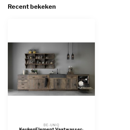
Recent bekeken
BE-UNIQ
KeukenElement Vaatwasser-