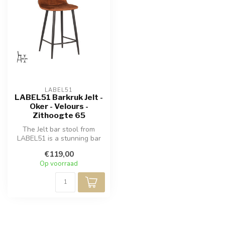
LABEL51
LABEL51 Barkruk Jelt -
Oker - Velours -
Zithoogte 65
The Jelt bar stool from
LABEL51 is a stunning bar
stool in the color ochre
€119,00
velve...
Op voorraad