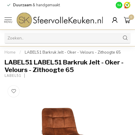
Duurzaam
& handgemaakt
Gratis
verz
9.4
0
MENU
Home
/
LABEL51 Barkruk Jelt - Oker - Velours - Zithoogte 65
LABEL51 LABEL51 Barkruk Jelt - Oker -
Velours - Zithoogte 65
LABEL51