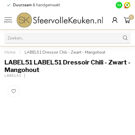
Duurzaam
& handgemaakt
Gratis
verz
9.4
0
MENU
Home
/
LABEL51 Dressoir Chili - Zwart - Mangohout
LABEL51 LABEL51 Dressoir Chili - Zwart -
Mangohout
LABEL51