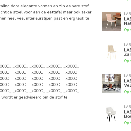
aling door elegante vormen en zijn aaibare stof.
achtige stoel voor aan de eettafel maar ook zeker
LAB
en heel veel interieurstijlen past en erg leuk te
LA
Nat
Op 
LAB
LA
Za
Op 
x000D_ _x000D_ _x000D_ _x000D_ _x000D_
x000D_ _x000D_ _x000D_ _x000D_ _x000D_
LAB
x000D_ _x000D_ _x000D_ _x000D_ _x000D_
LA
x000D_ _x000D_ _x000D_ _x000D_ _x000D_
Ve
x000D_ _x000D_ _x000D_ _x000D_ _x000D_
Op 
 wordt er geadviseerd om de stof te
LAB
LA
Bo
Op 