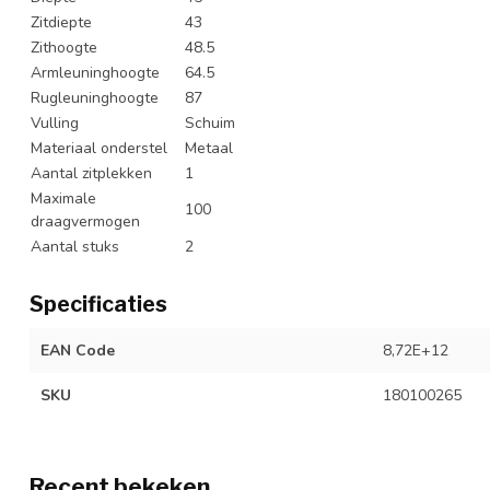
Zitdiepte
43
Zithoogte
48.5
Armleuninghoogte
64.5
Rugleuninghoogte
87
Vulling
Schuim
Materiaal onderstel
Metaal
Aantal zitplekken
1
Maximale
100
draagvermogen
Aantal stuks
2
Specificaties
EAN Code
8,72E+12
SKU
180100265
Recent bekeken