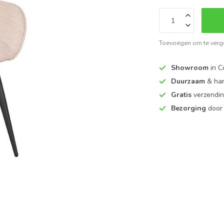
Toevoegen om te verge
Showroom
in C
Duurzaam
& ha
Gratis
verzendin
Bezorging
door