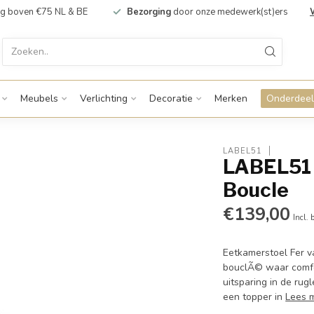
g boven €75 NL & BE
Bezorging
door onze medewerk(st)ers
Meubels
Verlichting
Decoratie
Merken
Onderdeel
LABEL51
LABEL51 E
Boucle
€139,00
Incl. 
Eetkamerstoel Fer v
bouclÃ© waar comfor
uitsparing in de rug
een topper in
Lees 