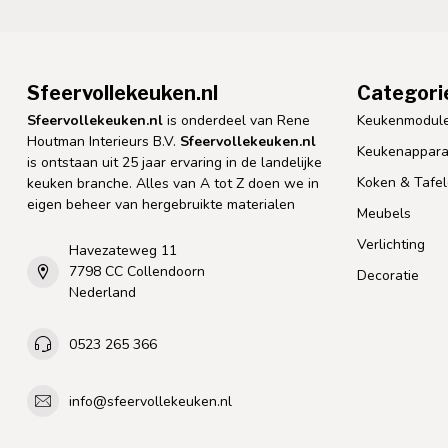
Sfeervollekeuken.nl
Categori
Sfeervollekeuken.nl
is onderdeel van Rene
Keukenmodul
Houtman Interieurs B.V.
Sfeervollekeuken.nl
Keukenappara
is ontstaan uit 25 jaar ervaring in de landelijke
Koken & Tafe
keuken branche. Alles van A tot Z doen we in
eigen beheer van hergebruikte materialen
Meubels
Verlichting
Havezateweg 11
7798 CC Collendoorn
Decoratie
Nederland
0523 265 366
info@sfeervollekeuken.nl