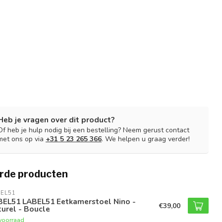
Heb je vragen over dit product?
Of heb je hulp nodig bij een bestelling? Neem gerust contact
met ons op via
+31 5 23 265 366
. We helpen u graag verder!
rde producten
EL51
BEL51 LABEL51 Eetkamerstoel Nino -
€39,00
urel - Boucle
voorraad