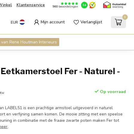
Winkel
Klantenservice
9.4
960
beoordelingen
0
Mijn account
Verlanglijst
EUR
 van Rene Houtman Interieurs
etkamerstoel Fer - Naturel -
Op voorraad
btw
an LABEL51 is een prachtige armstoel uitgevoerd in naturel
t en verfijning samen komen. De mooie zitting met een speelse
leuning in combinatie met de fraaie zwarte poten maken Fer tot
meer
.