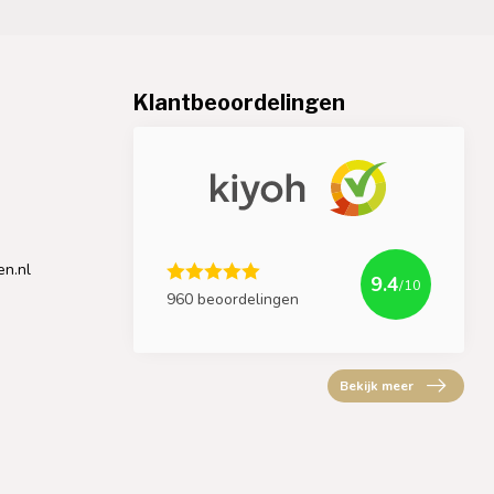
Klantbeoordelingen
en.nl
9.4
/10
960 beoordelingen
Bekijk meer