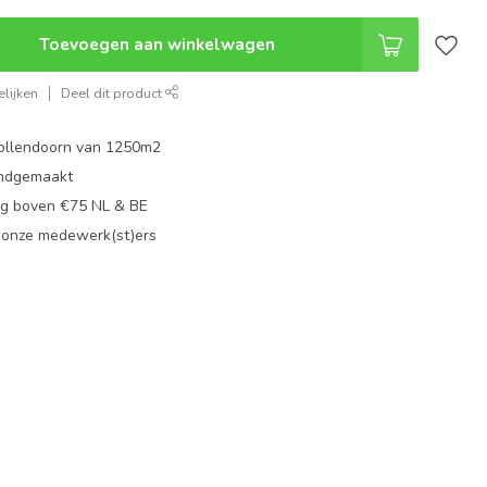
Toevoegen aan winkelwagen
lijken
Deel dit product
ollendoorn van 1250m2
ndgemaakt
g boven €75 NL & BE
 onze medewerk(st)ers