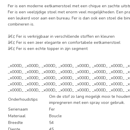
Fer is een moderne eetkamerstoel met een chique en zachte uitstr
Fer is een veelzijdige stoel met enorm veel mogelijkheden. Een pr
een leukerd voor aan een bureau. Fer is dan ook een stoel die binn
combineren is.
â€¢ Fer is verkrijgbaar in verschillende stoffen en kleuren
â€¢ Fer is een zeer elegante en comfortabele eetkamerstoel
â€¢ Fer is een echte topper in zijn segment
_x000D_ _x000D_ _x000D_ _x000D_ _x000D_ _x000D_ _x000D_ _
_x000D_ _x000D_ _x000D_ _x000D_ _x000D_ _x000D_ _x000D_ _
_x000D_ _x000D_ _x000D_ _x000D_ _x000D_ _x000D_ _x000D_ _
_x000D_ _x000D_ _x000D_ _x000D_ _x000D_ _x000D_ _x000D_ _
_x000D_ _x000D_ _x000D_ _x000D_ _x000D_ _x000D_ _x000D_ _
Om de stof zo lang mogelijk mooi te houden
Onderhoudstips
impregneren met een spray voor gebruik.
Serienaam
Fer
Materiaal
Boucle
Breedte
54
Diepte
45