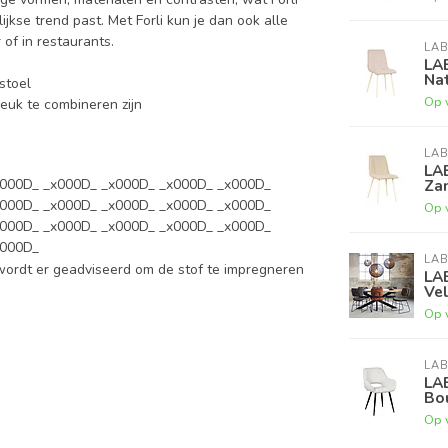
jkse trend past. Met Forli kun je dan ook alle
of in restaurants.
LAB
LA
Nat
stoel
Op 
leuk te combineren zijn
LAB
LA
x000D_ _x000D_ _x000D_ _x000D_ _x000D_
Za
x000D_ _x000D_ _x000D_ _x000D_ _x000D_
Op 
x000D_ _x000D_ _x000D_ _x000D_ _x000D_
x000D_
LAB
wordt er geadviseerd om de stof te impregneren
LA
Ve
Op 
LAB
LA
Bo
Op 