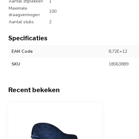
Aantal zitplekken
1
Maximale
100
draagvermogen
Aantal stuks
2
Specificaties
EAN Code
8,72E+12
SKU
18063889
Recent bekeken