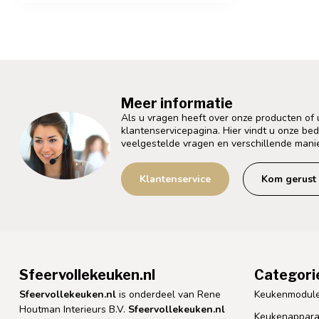
Meer informatie
Als u vragen heeft over onze producten of
klantenservicepagina. Hier vindt u onze be
veelgestelde vragen en verschillende mani
Klantenservice
Kom gerust 
Sfeervollekeuken.nl
Categori
Sfeervollekeuken.nl
is onderdeel van Rene
Keukenmodul
Houtman Interieurs B.V.
Sfeervollekeuken.nl
Keukenappara