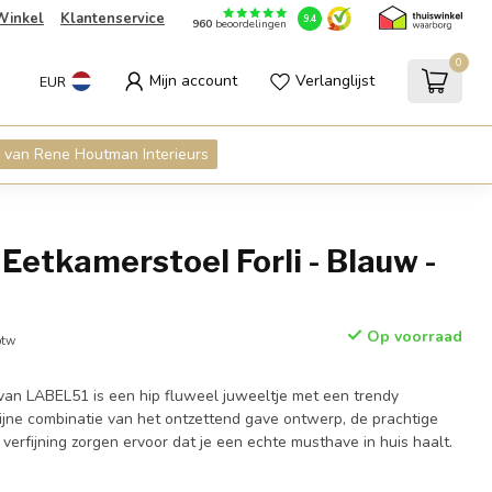
Winkel
Klantenservice
9.4
960
beoordelingen
0
Mijn account
Verlanglijst
EUR
 van Rene Houtman Interieurs
etkamerstoel Forli - Blauw -
Op voorraad
btw
 van LABEL51 is een hip fluweel juweeltje met een trendy
fijne combinatie van het ontzettend gave ontwerp, de prachtige
 verfijning zorgen ervoor dat je een echte musthave in huis haalt.
.