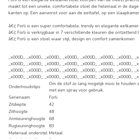
maakt tot een unieke, comfortabele stoel die helemaal in de dageli
kanten op. Een aanwinst voor aan de eettafel, op een slaapkamer 
â€¢ Forli is een super comfortabele, trendy en elegante eetkamer
â€¢ Forli is verkrijgbaar in 7 verschillende kleuren die ontzettend 
â€¢ Forli is een stoel waar stijl, design en comfort samenkomen
_x000D_ _x000D_ _x000D_ _x000D_ _x000D_ _x000D_ _x000D_ _
_x000D_ _x000D_ _x000D_ _x000D_ _x000D_ _x000D_ _x000D_ _
_x000D_ _x000D_ _x000D_ _x000D_ _x000D_ _x000D_ _x000D_ _
_x000D_ _x000D_ _x000D_ _x000D_ _x000D_ _x000D_ _x000D_ _
Om de stof zo lang mogelijk mooi te houden 
Onderhoudstips
met een spray voor gebruik.
Serienaam
Forli
Zitdiepte
42
Zithoogte
48
Armleuninghoogte
68
Rugleuninghoogte
83
Materiaal onderstel
Metaal