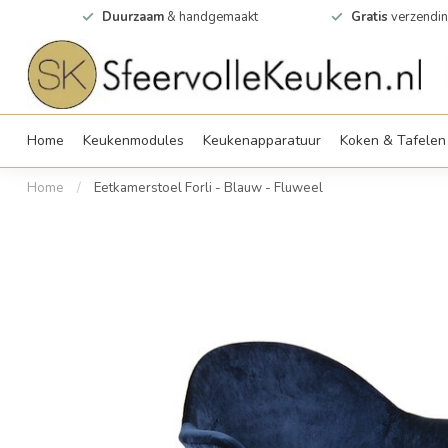
0m2
Duurzaam
& handgemaakt
Gratis
verzendin
Home
Keukenmodules
Keukenapparatuur
Koken & Tafelen
Home
/
Eetkamerstoel Forli - Blauw - Fluweel