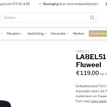
g boven €75 NL & BE
Bezorging
door onze medewerk(st)ers
Meubels
Verlichting
Decoratie
Merken
Onderdeel
LABEL51
LABEL51 E
Fluweel
€119,00
Incl. 
Eetkamerstoel Forli
klassieke twist. De 
materialen en fraaie
Forli maa
Lees meer