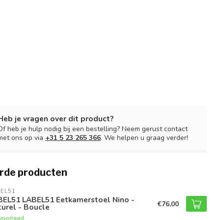
Heb je vragen over dit product?
Of heb je hulp nodig bij een bestelling? Neem gerust contact
met ons op via
+31 5 23 265 366
. We helpen u graag verder!
rde producten
EL51
BEL51 LABEL51 Eetkamerstoel Nino -
€76,00
urel - Boucle
voorraad