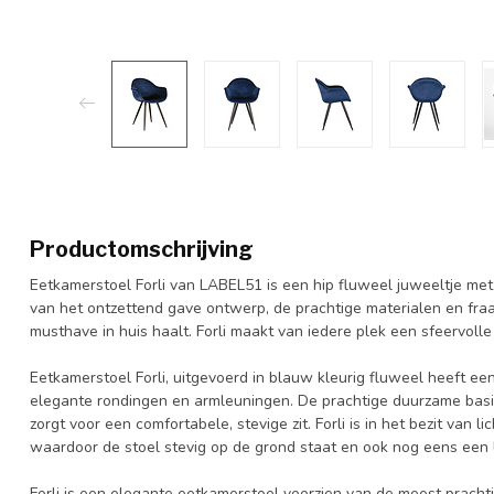
Productomschrijving
Eetkamerstoel Forli van LABEL51 is een hip fluweel juweeltje met 
van het ontzettend gave ontwerp, de prachtige materialen en fraai
musthave in huis haalt. Forli maakt van iedere plek een sfeervoll
Eetkamerstoel Forli, uitgevoerd in blauw kleurig fluweel heeft ee
elegante rondingen en armleuningen. De prachtige duurzame basis
zorgt voor een comfortabele, stevige zit. Forli is in het bezit van l
waardoor de stoel stevig op de grond staat en ook nog eens een l
Forli is een elegante eetkamerstoel voorzien van de meest pracht