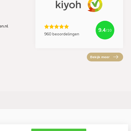
en.nl
9.4
/10
960 beoordelingen
Bekijk meer