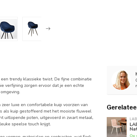
een trendy klassieke twist. De fijne combinatie
e verfijning zorgen ervoor dat je een echte
e omgeving.
n zeer luxe en comfortabele kuip voorzien van
Gerelatee
 als kuip gestoffeerd met het mooiste fluweel
icht uitlopende poten, uitgevoerd in zwart metaal,
LAB
euke speelse touch krijgt.
LA
Nat
Op 
ige vormen, materialen en contrasten, wat Forli