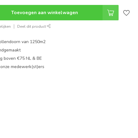
Toevoegen aan winkelwagen
lijken
Deel dit product
ollendoorn van 1250m2
ndgemaakt
g boven €75 NL & BE
 onze medewerk(st)ers