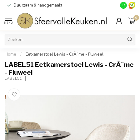
Duurzaam
& handgemaakt
Gratis
verz
9.4
0
MENU
Home
/
Eetkamerstoel Lewis - CrÃ¨me - Fluweel
LABEL51 Eetkamerstoel Lewis - CrÃ¨me
- Fluweel
LABEL51