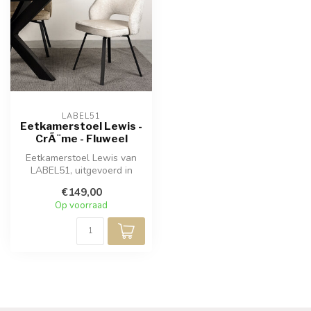
LABEL51
Eetkamerstoel Lewis -
CrÃ¨me - Fluweel
Eetkamerstoel Lewis van
LABEL51, uitgevoerd in
cream elegance, is een
€149,00
elegante s...
Op voorraad