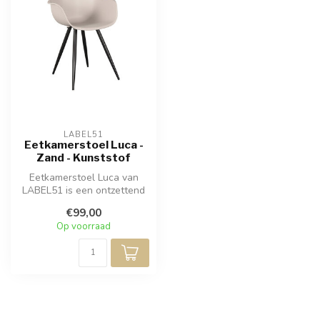
LABEL51
Eetkamerstoel Luca -
Zand - Kunststof
Eetkamerstoel Luca van
LABEL51 is een ontzettend
hippe designstoel met een
€99,00
trend...
Op voorraad