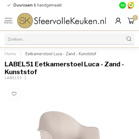
Duurzaam
& handgemaakt
Gratis
verz
9.4
0
MENU
Home
/
Eetkamerstoel Luca - Zand - Kunststof
LABEL51 Eetkamerstoel Luca - Zand -
Kunststof
LABEL51