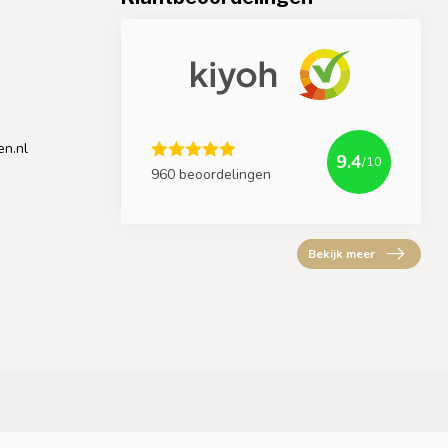
en.nl
9.4
/10
960 beoordelingen
Bekijk meer