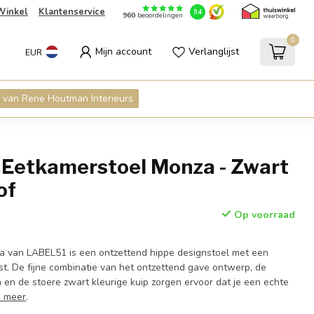
Winkel
Klantenservice
9.4
960
beoordelingen
0
Mijn account
Verlanglijst
EUR
 van Rene Houtman Interieurs
Eetkamerstoel Monza - Zwart
of
Op voorraad
a van LABEL51 is een ontzettend hippe designstoel met een
st. De fijne combinatie van het ontzettend gave ontwerp, de
 en de stoere zwart kleurige kuip zorgen ervoor dat je een echte
s meer
.