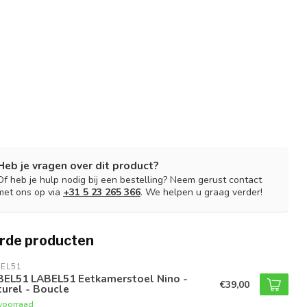
Heb je vragen over dit product?
Of heb je hulp nodig bij een bestelling? Neem gerust contact
met ons op via
+31 5 23 265 366
. We helpen u graag verder!
rde producten
EL51
BEL51 LABEL51 Eetkamerstoel Nino -
€39,00
urel - Boucle
voorraad