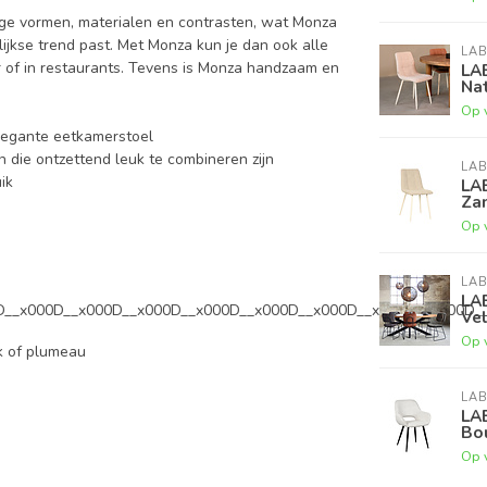
ige vormen, materialen en contrasten, wat Monza
ijkse trend past. Met Monza kun je dan ook alle
LAB
 of in restaurants. Tevens is Monza handzaam en
LA
Nat
Op 
legante eetkamerstoel
n die ontzettend leuk te combineren zijn
LAB
ik
LA
Za
Op 
LAB
LA
D__x000D__x000D__x000D__x000D__x000D__x000D__x000D__x000D_
Ve
Op 
k of plumeau
LAB
LA
Bo
Op 