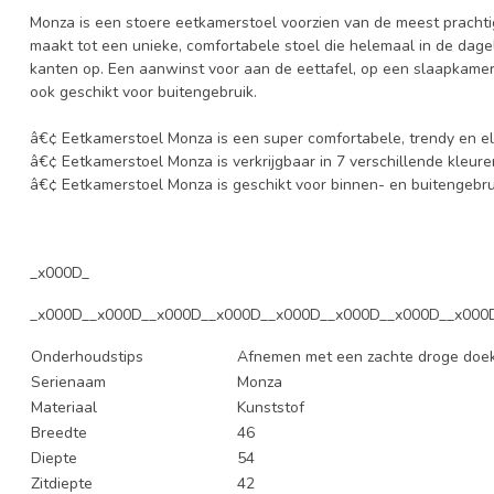
Monza is een stoere eetkamerstoel voorzien van de meest pracht
maakt tot een unieke, comfortabele stoel die helemaal in de dagel
kanten op. Een aanwinst voor aan de eettafel, op een slaapkamer
ook geschikt voor buitengebruik.
â€¢ Eetkamerstoel Monza is een super comfortabele, trendy en e
â€¢ Eetkamerstoel Monza is verkrijgbaar in 7 verschillende kleure
â€¢ Eetkamerstoel Monza is geschikt voor binnen- en buitengebru
_x000D_
_x000D__x000D__x000D__x000D__x000D__x000D__x000D__x000
Onderhoudstips
Afnemen met een zachte droge doe
Serienaam
Monza
Materiaal
Kunststof
Breedte
46
Diepte
54
Zitdiepte
42