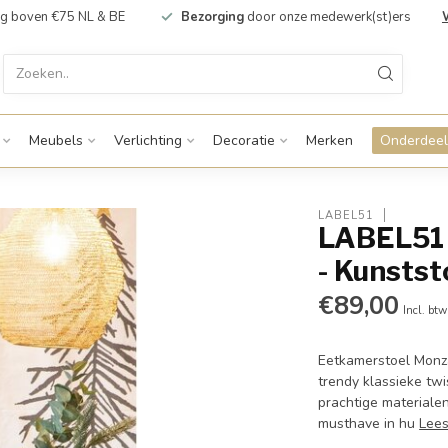
g boven €75 NL & BE
Bezorging
door onze medewerk(st)ers
Meubels
Verlichting
Decoratie
Merken
Onderdeel
LABEL51
LABEL51 
- Kunstst
€89,00
Incl. btw
Eetkamerstoel Monz
trendy klassieke twi
prachtige materialen
musthave in hu
Lee