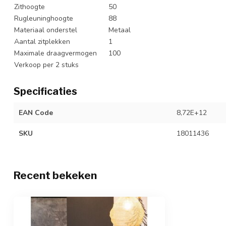
Zithoogte
50
Rugleuninghoogte
88
Materiaal onderstel
Metaal
Aantal zitplekken
1
Maximale draagvermogen
100
Verkoop per 2 stuks
Specificaties
EAN Code
8,72E+12
SKU
18011436
Recent bekeken