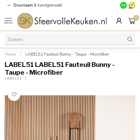
Duurzaam
& handgemaakt
Gratis
verz
9.4
0
MENU
Home
/
LABEL51 Fauteuil Bunny - Taupe - Microfiber
LABEL51 LABEL51 Fauteuil Bunny -
Taupe - Microfiber
LABEL51