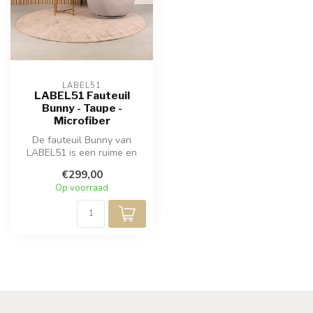
LABEL51
LABEL51 Fauteuil
Bunny - Taupe -
Microfiber
De fauteuil Bunny van
LABEL51 is een ruime en
comfortabele fauteuil met
€299,00
een zach...
Op voorraad