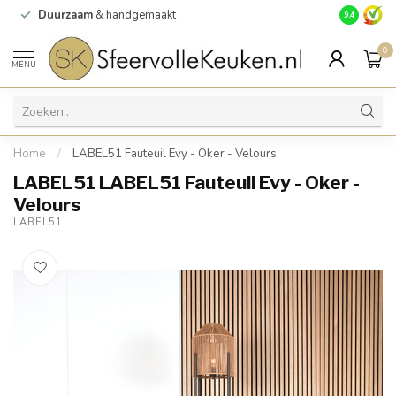
Duurzaam
& handgemaakt
Gratis
verz
9.4
0
MENU
Home
/
LABEL51 Fauteuil Evy - Oker - Velours
LABEL51 LABEL51 Fauteuil Evy - Oker -
Velours
LABEL51