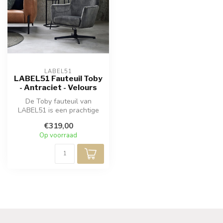
LABEL51
LABEL51 Fauteuil Toby
- Antraciet - Velours
De Toby fauteuil van
LABEL51 is een prachtige
ergonomische fauteuil met
€319,00
draaifun...
Op voorraad