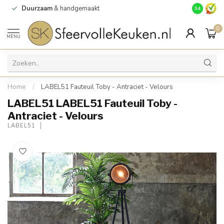
Duurzaam
& handgemaakt
Gratis
verz
9.4
0
MENU
Home
/
LABEL51 Fauteuil Toby - Antraciet - Velours
LABEL51 LABEL51 Fauteuil Toby -
Antraciet - Velours
LABEL51