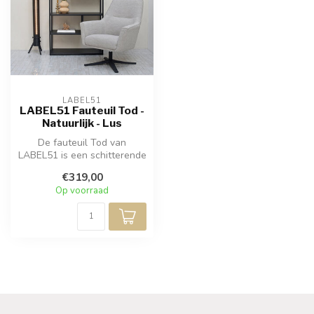
LABEL51
LABEL51 Fauteuil Tod -
Natuurlijk - Lus
De fauteuil Tod van
LABEL51 is een schitterende
ergonomische draaistoel,
€319,00
gemaakt...
Op voorraad