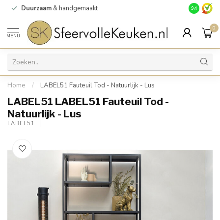
Duurzaam
& handgemaakt
Gratis
verz
9.4
0
MENU
Home
/
LABEL51 Fauteuil Tod - Natuurlijk - Lus
LABEL51 LABEL51 Fauteuil Tod -
Natuurlijk - Lus
LABEL51