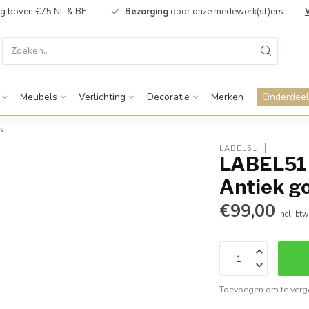
g boven €75 NL & BE
Bezorging
door onze medewerk(st)ers
Meubels
Verlichting
Decoratie
Merken
Onderdeel
s
LABEL51
LABEL51 
Antiek go
€99,00
Incl. btw
Toevoegen om te verge