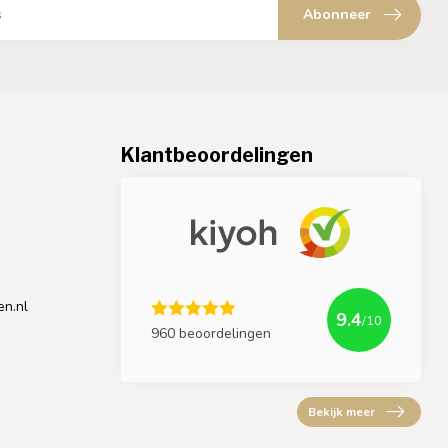
Abonneer
Klantbeoordelingen
en.nl
9.4
/10
960 beoordelingen
Bekijk meer