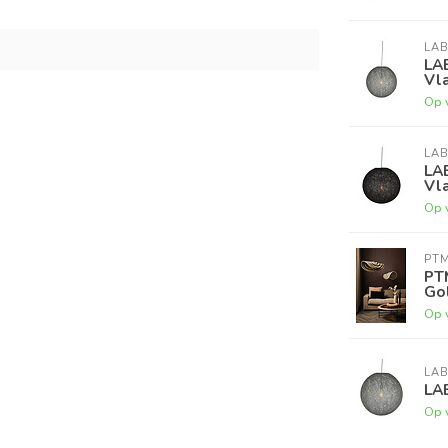
LAB
LA
Vla
Op 
LAB
LA
Vla
Op 
PT
PT
Go
Op 
LAB
LAB
Op 