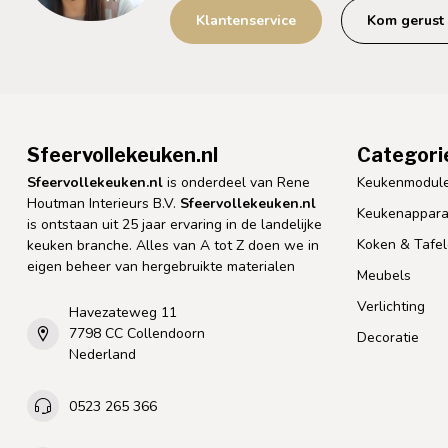
Klantenservice
Kom gerust 
Sfeervollekeuken.nl
Categori
Sfeervollekeuken.nl
is onderdeel van Rene
Keukenmodul
Houtman Interieurs B.V.
Sfeervollekeuken.nl
Keukenappara
is ontstaan uit 25 jaar ervaring in de landelijke
Koken & Tafe
keuken branche. Alles van A tot Z doen we in
eigen beheer van hergebruikte materialen
Meubels
Verlichting
Havezateweg 11
7798 CC Collendoorn
Decoratie
Nederland
0523 265 366