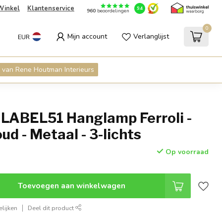
Winkel
Klantenservice
9.4
960
beoordelingen
0
Mijn account
Verlanglijst
EUR
 van Rene Houtman Interieurs
LABEL51 Hanglamp Ferroli -
ud - Metaal - 3-lichts
Op voorraad
Toevoegen aan winkelwagen
lijken
Deel dit product