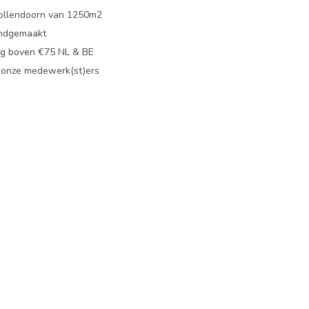
ollendoorn van 1250m2
ndgemaakt
g boven €75 NL & BE
 onze medewerk(st)ers