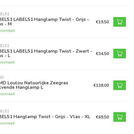
EL51
BEL51 LABEL51 Hanglamp Twist - Grijs -
€19,50
s - M
voorraad
EL51
BEL51 LABEL51 Hanglamp Twist - Zwart -
€34,50
s - L
voorraad
MD
MD Loulou Natuurlijke Zeegras
€138,00
lvende Hanglamp L
voorraad
EL51
EL51 Hanglamp Twist - Grijs - Vlas - XL
€69,50
voorraad