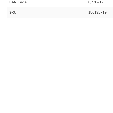
EAN Code
8,72E+12
SKU
180123719