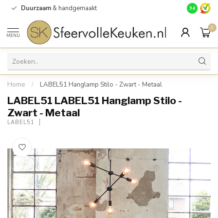
Duurzaam
& handgemaakt
Gratis
verz
9.4
0
MENU
Home
/
LABEL51 Hanglamp Stilo - Zwart - Metaal
LABEL51 LABEL51 Hanglamp Stilo -
Zwart - Metaal
LABEL51