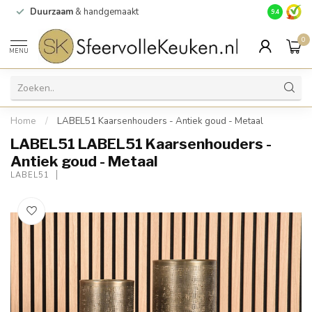
Duurzaam
& handgemaakt
Gratis
verz
9.4
0
MENU
Home
/
LABEL51 Kaarsenhouders - Antiek goud - Metaal
LABEL51 LABEL51 Kaarsenhouders -
Antiek goud - Metaal
LABEL51