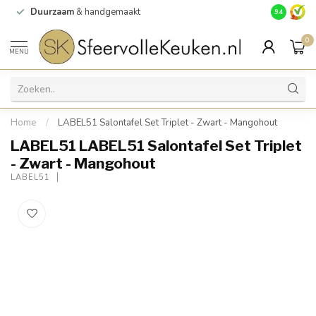
Duurzaam
& handgemaakt
Gratis
verz
9.4
0
MENU
Home
/
LABEL51 Salontafel Set Triplet - Zwart - Mangohout
LABEL51 LABEL51 Salontafel Set Triplet
- Zwart - Mangohout
LABEL51