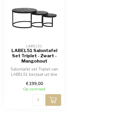
LABEL51
LABEL51 Salontafel
Set Triplet - Zwart -
Mangohout
Salontafel set Triplet van
LABEL51 bestaat uit drie
tafels, gemaakt van grof
€199,00
man...
Op voorraad