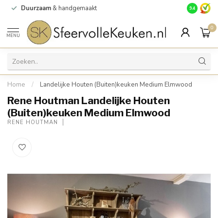
Duurzaam
& handgemaakt
Gratis
verz
9.4
0
MENU
Home
/
Landelijke Houten (Buiten)keuken Medium Elmwood
Rene Houtman Landelijke Houten
(Buiten)keuken Medium Elmwood
RENE HOUTMAN