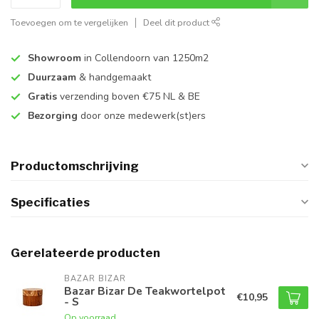
Toevoegen om te vergelijken
Deel dit product
Showroom
in Collendoorn van 1250m2
Duurzaam
& handgemaakt
Gratis
verzending boven €75 NL & BE
Bezorging
door onze medewerk(st)ers
Productomschrijving
Specificaties
Gerelateerde producten
BAZAR BIZAR
Bazar Bizar De Teakwortelpot
€10,95
- S
Op voorraad