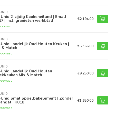
UNIQ
Uniq 2-zijdig Keukeneiland | Small |
€2.194,00
7 | Incl. granieten werkblad
voorraad
UNIQ
Uniq Landelijk Oud Houten Keuken |
€5.366,00
x & Match
voorraad
UNIQ
-Uniq Landelijk Oud Houten
€9.250,00
ekKeuken Mix & Match
voorraad
UNIQ
-Uniq Smal Spoelbakelement | Zonder
€1.650,00
angat | K018
voorraad