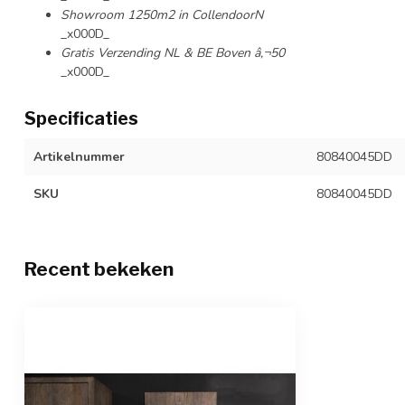
Showroom 1250m2 in CollendoorN
_x000D_
Gratis Verzending NL & BE Boven â‚¬50
_x000D_
Specificaties
Artikelnummer
80840045DD
SKU
80840045DD
Recent bekeken