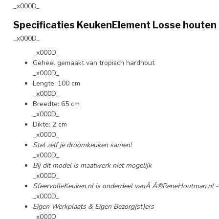
_x000D_
Specificaties KeukenElement Losse houten 
_x000D_
_x000D_
Geheel gemaakt van tropisch hardhout
_x000D_
Lengte: 100 cm
_x000D_
Breedte: 65 cm
_x000D_
Dikte: 2 cm
_x000D_
Stel zelf je droomkeuken samen!
_x000D_
Bij dit model is maatwerk niet mogelijk
_x000D_
SfeervolleKeuken.nl is onderdeel vanÂ
Â®ReneHoutman.nl - a
_x000D_
Eigen Werkplaats & Eigen Bezorg(st)ers
_x000D_