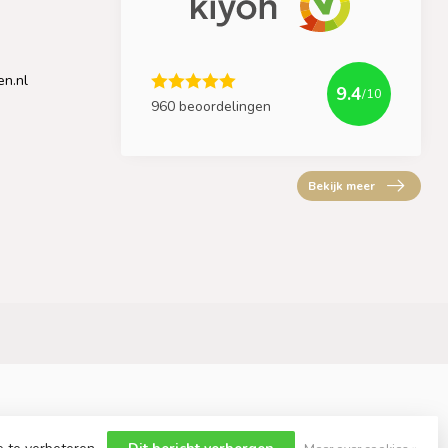
en.nl
9.4
/10
960 beoordelingen
Bekijk meer