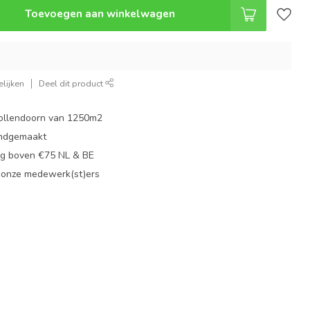
Toevoegen aan winkelwagen
lijken
Deel dit product
ollendoorn van 1250m2
ndgemaakt
g boven €75 NL & BE
 onze medewerk(st)ers