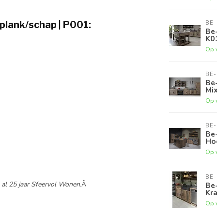
plank/schap | P001:
BE-
Be-
K01
Op 
BE-
Be-
Mi
Op 
BE-
Be
Ho
Op 
BE-
l 25 jaar Sfeervol Wonen.
Â
Be
Kra
Op 