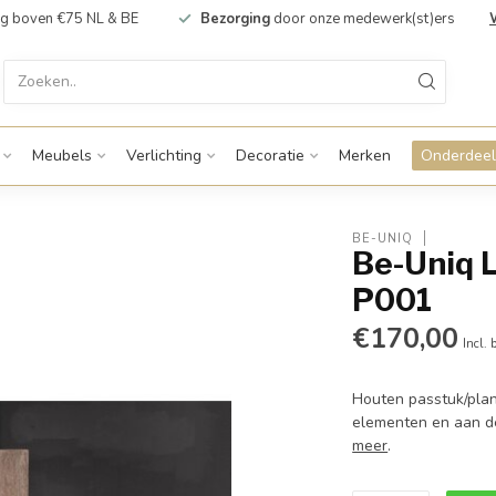
g boven €75 NL & BE
Bezorging
door onze medewerk(st)ers
Meubels
Verlichting
Decoratie
Merken
Onderdeel
BE-UNIQ
Be-Uniq L
P001
€170,00
Incl. 
Houten passtuk/plan
elementen en aan de
meer
.