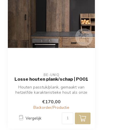
BE-UNIQ
Losse houten plank/schap | P001
Houten passtuk/plank, gemaakt van
hetzelfde karakteristieke hout als onze
keuken...
€170,00
Backorder/Productie
Vergelijk