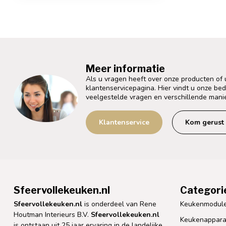
Meer informatie
Als u vragen heeft over onze producten of
klantenservicepagina. Hier vindt u onze be
veelgestelde vragen en verschillende mani
Klantenservice
Kom gerust 
Sfeervollekeuken.nl
Categori
Sfeervollekeuken.nl
is onderdeel van Rene
Keukenmodul
Houtman Interieurs B.V.
Sfeervollekeuken.nl
Keukenappara
is ontstaan uit 25 jaar ervaring in de landelijke