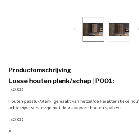
Productomschrijving
Losse houten plank/schap | P001:
_x000D_
Houten passtuk/plank, gemaakt van hetzelfde karakteristieke ho
achterzijde verstevigd met doorzaagbare houten spalken.
_x000D_
Â