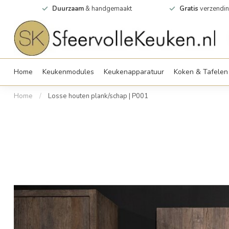
0m2
Duurzaam
& handgemaakt
Gratis
verzendin
Home
Keukenmodules
Keukenapparatuur
Koken & Tafelen
Home
/
Losse houten plank/schap | P001