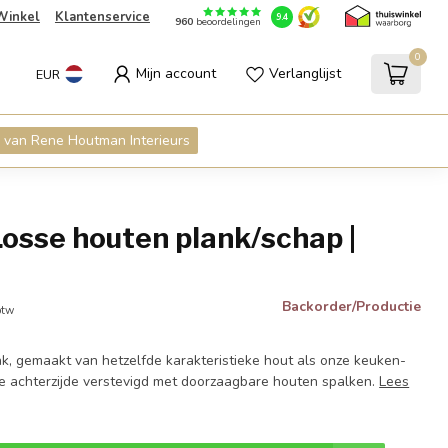
Winkel
Klantenservice
9.4
960
beoordelingen
0
Mijn account
Verlanglijst
EUR
 van Rene Houtman Interieurs
osse houten plank/schap |
Backorder/Productie
btw
k, gemaakt van hetzelfde karakteristieke hout als onze keuken-
 achterzijde verstevigd met doorzaagbare houten spalken.
Lees