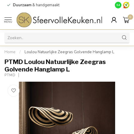
Duurzaam
& handgemaakt
Gratis
verz
9.4
0
MENU
Home
/
Loulou Natuurlijke Zeegras Golvende Hanglamp L
PTMD Loulou Natuurlijke Zeegras
Golvende Hanglamp L
PTMD