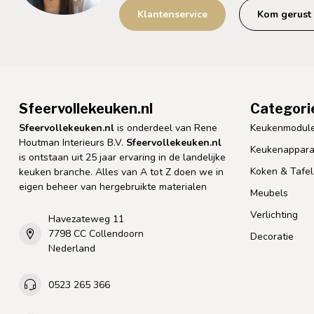
Klantenservice
Kom gerust 
Sfeervollekeuken.nl
Categori
Sfeervollekeuken.nl
is onderdeel van Rene
Keukenmodul
Houtman Interieurs B.V.
Sfeervollekeuken.nl
Keukenappara
is ontstaan uit 25 jaar ervaring in de landelijke
Koken & Tafe
keuken branche. Alles van A tot Z doen we in
eigen beheer van hergebruikte materialen
Meubels
Verlichting
Havezateweg 11
7798 CC Collendoorn
Decoratie
Nederland
0523 265 366