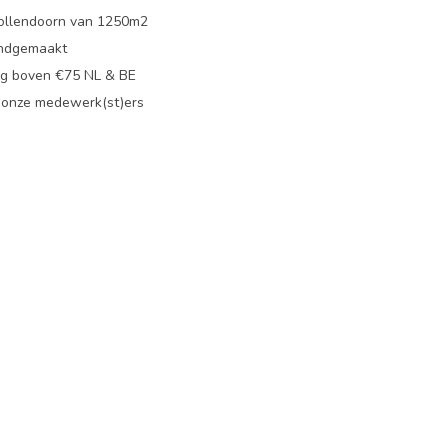
ollendoorn van 1250m2
ndgemaakt
g boven €75 NL & BE
 onze medewerk(st)ers