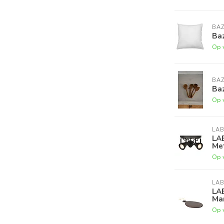
BAZ
Baz
Op 
BAZ
Baz
Op 
LAB
LA
Met
Op 
LAB
LA
Ma
Op 