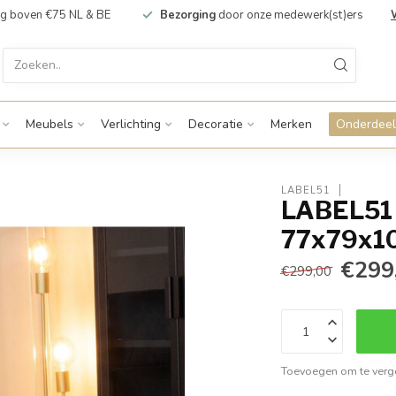
g boven €75 NL & BE
Bezorging
door onze medewerk(st)ers
Meubels
Verlichting
Decoratie
Merken
Onderdeel
LABEL51
LABEL51 
77x79x1
€299
€299,00
Toevoegen om te verge