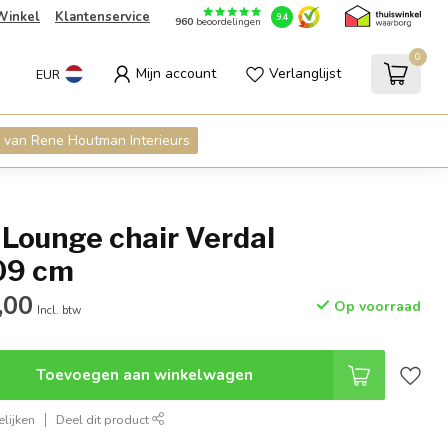
Winkel
Klantenservice
9.4
960
beoordelingen
0
Mijn account
Verlanglijst
EUR
 van Rene Houtman Interieurs
Lounge chair Verdal
09 cm
,00
Op voorraad
Incl. btw
Toevoegen aan winkelwagen
lijken
Deel dit product