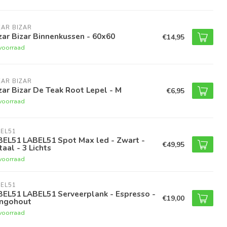
AR BIZAR
ar Bizar Binnenkussen - 60x60
€14,95
voorraad
AR BIZAR
ar Bizar De Teak Root Lepel - M
€6,95
voorraad
EL51
BEL51 LABEL51 Spot Max led - Zwart -
€49,95
aal - 3 Lichts
voorraad
EL51
BEL51 LABEL51 Serveerplank - Espresso -
€19,00
ngohout
voorraad