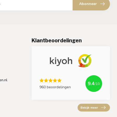
Abonneer
Klantbeoordelingen
en.nl
9.4
/10
960 beoordelingen
Bekijk meer