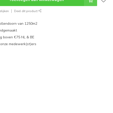
lijken
Deel dit product
ollendoorn van 1250m2
ndgemaakt
g boven €75 NL & BE
 onze medewerk(st)ers