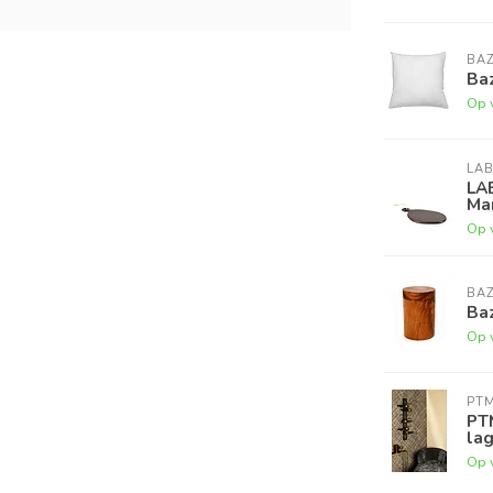
BAZ
Baz
Op 
LAB
LA
Ma
Op 
BAZ
Baz
Op 
PT
PT
la
Op 