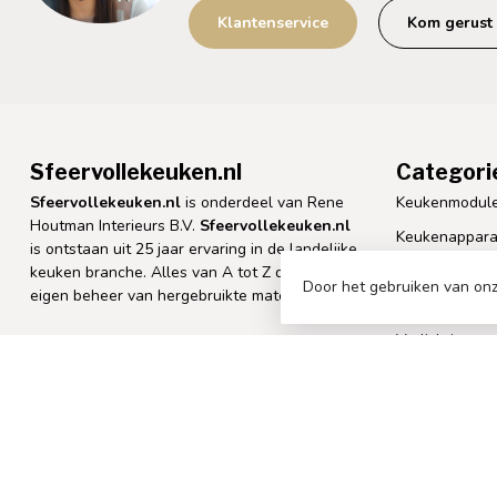
Klantenservice
Kom gerust 
Sfeervollekeuken.nl
Categori
Sfeervollekeuken.nl
is onderdeel van Rene
Keukenmodul
Houtman Interieurs B.V.
Sfeervollekeuken.nl
Keukenappara
is ontstaan uit 25 jaar ervaring in de landelijke
Koken & Tafe
keuken branche. Alles van A tot Z doen we in
Door het gebruiken van onz
eigen beheer van hergebruikte materialen
Meubels
Verlichting
Havezateweg 11
7798 CC Collendoorn
Decoratie
Nederland
0523 265 366