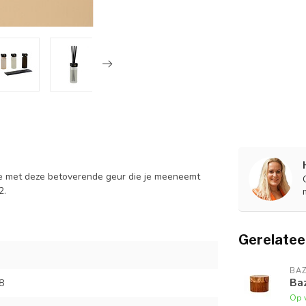
mte met deze betoverende geur die je meeneemt
2.
Gerelatee
BAZ
Baz
8
Op 