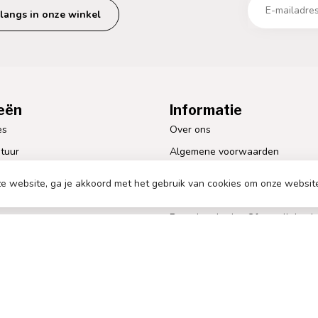
langs in onze winkel
eën
Informatie
es
Over ons
tuur
Algemene voorwaarden
len
Disclaimer
e website, ga je akkoord met het gebruik van cookies om onze websit
Privacy Policy
Betaalmethoden Sfeervollekeuk
Verzenden & retourneren
Klantenservice
Sitemap