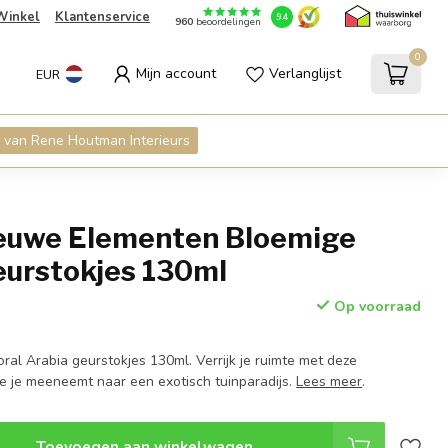
Winkel
Klantenservice
9.4
960
beoordelingen
0
Mijn account
Verlanglijst
EUR
 van Rene Houtman Interieurs
uwe Elementen Bloemige
eurstokjes 130ml
Op voorraad
ral Arabia geurstokjes 130ml. Verrijk je ruimte met deze
e je meeneemt naar een exotisch tuinparadijs.
Lees meer
.
Toevoegen aan winkelwagen