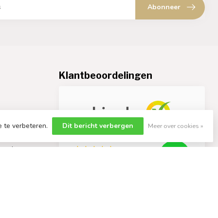
Abonneer
Klantbeoordelingen
e te verbeteren.
Dit bericht verbergen
Meer over cookies »
en.nl
9.4
/10
960 beoordelingen
Bekijk meer