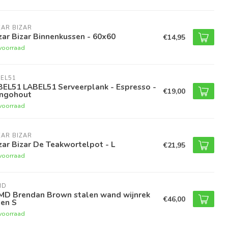
AR BIZAR
ar Bizar Binnenkussen - 60x60
€14,95
voorraad
EL51
BEL51 LABEL51 Serveerplank - Espresso -
€19,00
ngohout
voorraad
AR BIZAR
ar Bizar De Teakwortelpot - L
€21,95
voorraad
MD
MD Brendan Brown stalen wand wijnrek
€46,00
gen S
voorraad