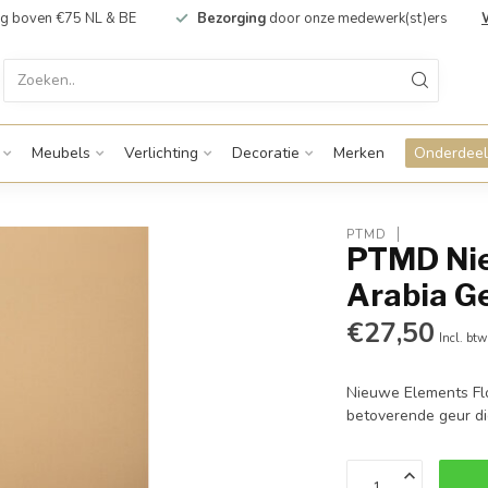
g boven €75 NL & BE
Bezorging
door onze medewerk(st)ers
Meubels
Verlichting
Decoratie
Merken
Onderdeel
PTMD
PTMD Nie
Arabia G
€27,50
Incl. btw
Nieuwe Elements Flo
betoverende geur di