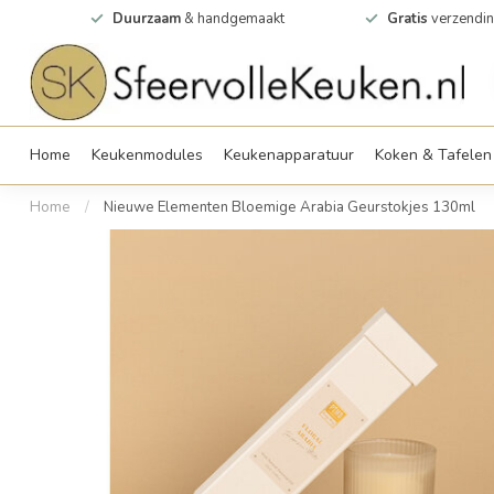
0m2
Duurzaam
& handgemaakt
Gratis
verzendin
Home
Keukenmodules
Keukenapparatuur
Koken & Tafelen
Home
/
Nieuwe Elementen Bloemige Arabia Geurstokjes 130ml