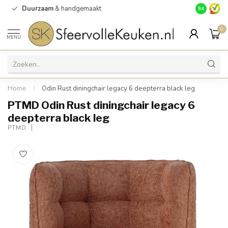
Duurzaam
& handgemaakt
Gratis
verz
9.4
0
MENU
Home
/
Odin Rust diningchair legacy 6 deepterra black leg
PTMD Odin Rust diningchair legacy 6
deepterra black leg
PTMD