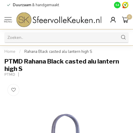
Duurzaam
& handgemaakt
Gratis
verz
9.4
0
MENU
Home
/
Rahana Black casted alu lantern high S
PTMD Rahana Black casted alu lantern
high S
PTMD