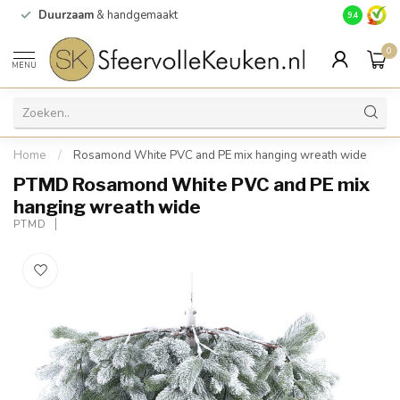
Duurzaam
& handgemaakt
Gratis
verz
9.4
0
MENU
Home
/
Rosamond White PVC and PE mix hanging wreath wide
PTMD Rosamond White PVC and PE mix
hanging wreath wide
PTMD