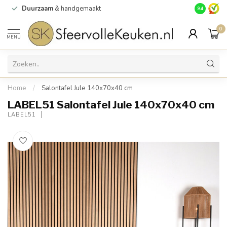
Duurzaam
& handgemaakt
Gratis
verz
9.4
0
MENU
Home
/
Salontafel Jule 140x70x40 cm
LABEL51 Salontafel Jule 140x70x40 cm
LABEL51