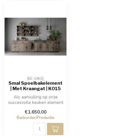
BE-UNIQ
Smal Spoelbakelement
| Met Kraangat | K015
Als aanvulling op onze
succesvolle keuken element
collectie dit prachtige
€1.650,00
spoele...
Backorder/Productie