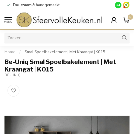
Duurzaam
& handgemaakt
Gratis
verz
9.4
0
MENU
Home
/
Smal Spoelbakelement | Met Kraangat | K015
Be-Uniq Smal Spoelbakelement | Met
Kraangat | K015
BE-UNIQ