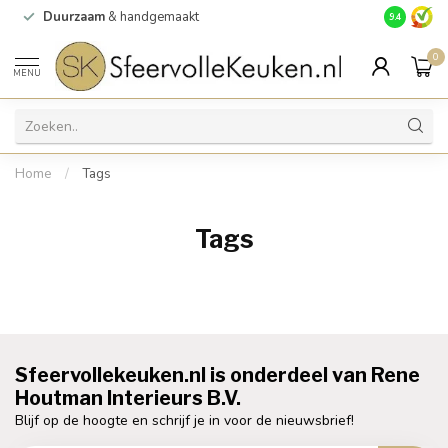
Duurzaam
& handgemaakt
Gratis
verz
9.4
0
MENU
Home
/
Tags
Tags
Sfeervollekeuken.nl is onderdeel van Rene
Houtman Interieurs B.V.
Blijf op de hoogte en schrijf je in voor de nieuwsbrief!