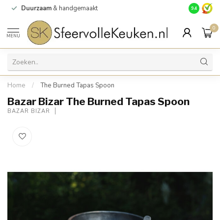
Duurzaam
& handgemaakt
Gratis
verz
9.4
0
MENU
Home
/
The Burned Tapas Spoon
Bazar Bizar The Burned Tapas Spoon
BAZAR BIZAR