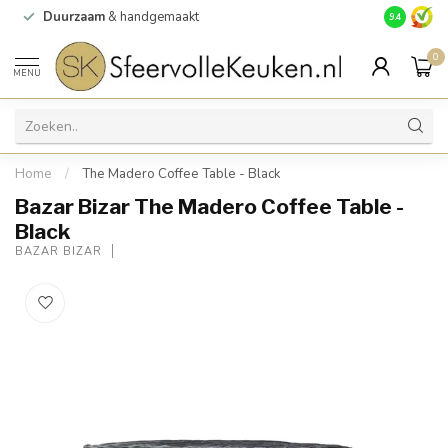
Duurzaam
& handgemaakt
Gratis
verz
9.4
0
MENU
Home
/
The Madero Coffee Table - Black
Bazar Bizar The Madero Coffee Table -
Black
BAZAR BIZAR