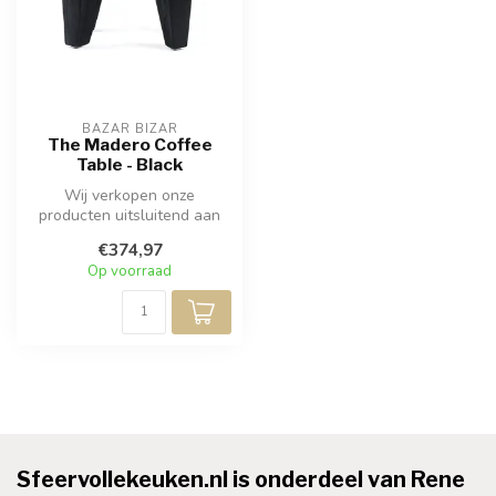
BAZAR BIZAR
The Madero Coffee
Table - Black
Wij verkopen onze
producten uitsluitend aan
professionals. Bezoek een
€374,97
van onze (...
Op voorraad
Sfeervollekeuken.nl is onderdeel van Rene